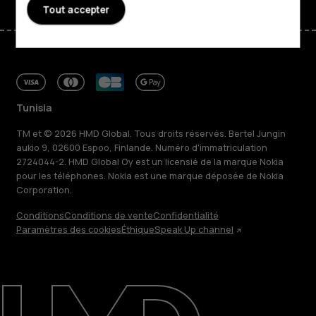
Tout accepter
Tunisia
TM et © 2026 HMD Global. Tous droits réservés. Bertel Jungin
aukio 9, 02600 Espoo, Finlande. Numéro d'immatriculation
2724044-2. HMD Global Oy est un licensié de la marque Nokia
pour les téléphones. Nokia est une marque déposée de Nokia
Corporation.
Conditions
Conditions de vente
Confidentialité
Paramètres des cookies
Éthique
Speak Up channel
À propos
Blog
Réparer, réutiliser, recycler
Responsable