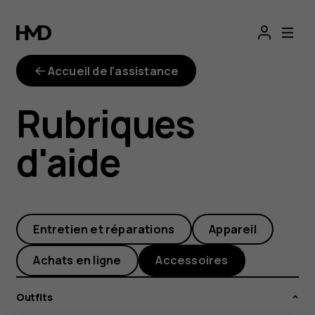
Quels
sont
Accueil de l'assistance
les
Rubriques
jeux
d'aide
compatibles
avec
Entretien et réparations
Appareil
l’outfit
Achats en ligne
Accessoires
Gaming ?
Outfits