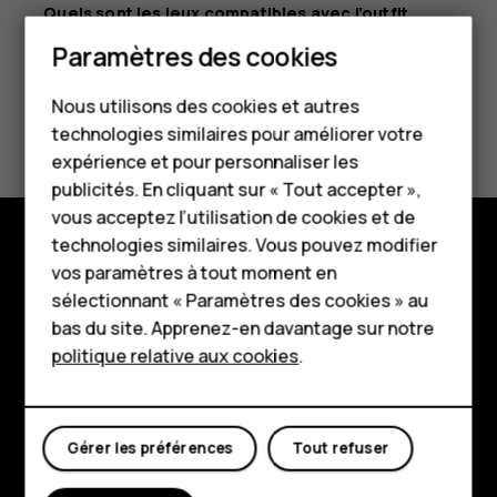
Quels sont les jeux compatibles avec l’outfit
Gaming ?
Paramètres des cookies
Smartphones
Nous utilisons des cookies et autres
Connectivity
Téléphones classiques
technologies similaires pour améliorer votre
HMD Terra M
expérience et pour personnaliser les
publicités. En cliquant sur « Tout accepter »,
Pour les entreprises
vous acceptez l’utilisation de cookies et de
technologies similaires. Vous pouvez modifier
Tablettes
vos paramètres à tout moment en
Boutique
Boutique
sélectionnant « Paramètres des cookies » au
À propos
bas du site. Apprenez-en davantage sur notre
politique relative aux cookies
.
Mon compte
Planet and people
Assistance
Gérer les préférences
Tout refuser
Facebook
Instagram
Tiktok
Youtube
Linkedin
Discord