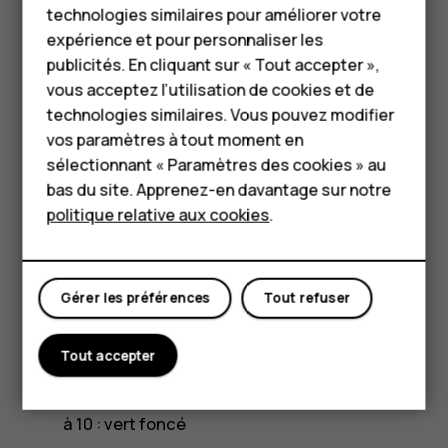
Téléphones classiques
réparabilité ?
technologies similaires pour améliorer votre
HMD Terra M
expérience et pour personnaliser les
Les couleurs sont une indication des scores de
publicités. En cliquant sur « Tout accepter »,
l'indice. Les correspondances entre couleurs et
Pour les entreprises
vous acceptez l’utilisation de cookies et de
scores sont les suivantes :
technologies similaires. Vous pouvez modifier
Tablettes
vos paramètres à tout moment en
Score supérieur ou égal à 0 et inférieur ou égal
Boutique
sélectionnant « Paramètres des cookies » au
à 1,9 : rouge
bas du site. Apprenez-en davantage sur notre
Score supérieur ou égal à 2 et inférieur ou égal
politique relative aux cookies
.
Mon compte
à 3,9 : orange
Score supérieur ou égal à 4 et inférieur ou égal
à 5,9 : jaune
Gérer les préférences
Tout refuser
Score supérieur ou égal à 6 et inférieur ou égal
Tout accepter
à 7,9 : vert clair
Score supérieur ou égal à 8 et inférieur ou égal
à 10 : vert foncé