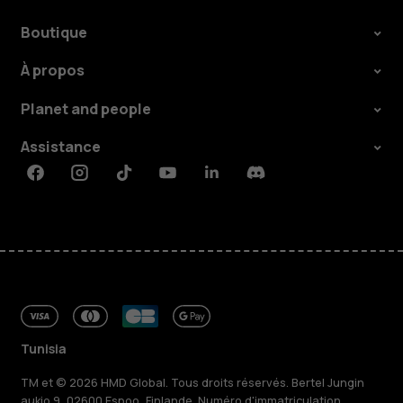
Boutique
À propos
Planet and people
Assistance
Facebook
Instagram
Tiktok
Youtube
Linkedin
Discord
Tunisia
TM et © 2026 HMD Global. Tous droits réservés. Bertel Jungin
aukio 9, 02600 Espoo, Finlande. Numéro d'immatriculation