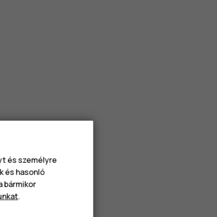
nyt és személyre
k és hasonló
va bármikor
unkat
.