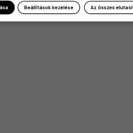
dása
Beállítások kezelése
Az összes elutas