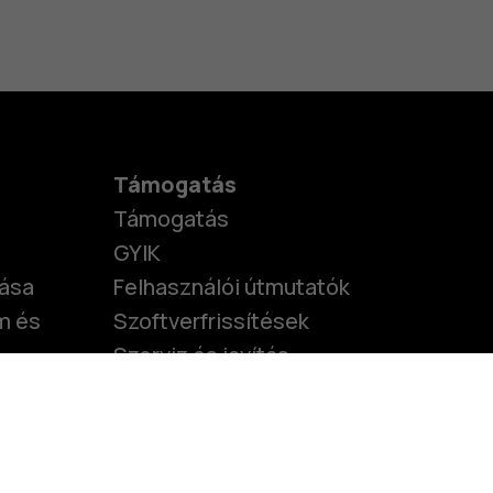
nok
telefonok
Támogatás
Támogatás
GYIK
tása
Felhasználói útmutatók
m és
Szoftverfrissítések
Szerviz és javítás
Akadálymentesség