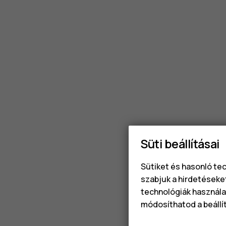
Süti beállításai
Sütiket és hasonló te
szabjuk a hirdetéseke
technológiák használat
módosíthatod a beállí