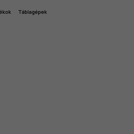
ékok
Táblagépek