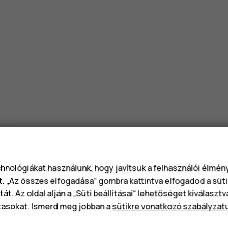
chnológiákat használunk, hogy javítsuk a felhasználói élmé
t. „Az összes elfogadása“ gombra kattintva elfogadod a süti
át. Az oldal alján a „Süti beállításai“ lehetőséget kiválaszt
tásokat. Ismerd meg jobban a
sütikre vonatkozó szabályzat