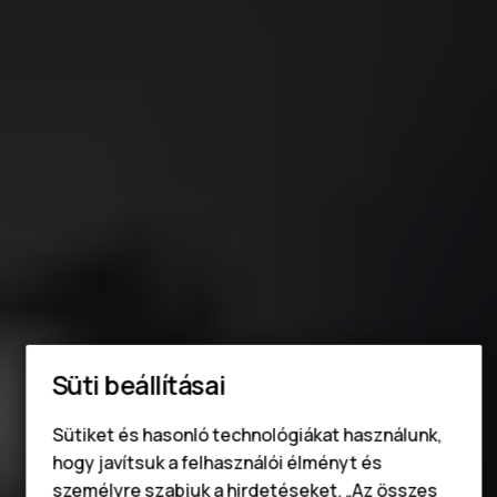
Okostelefonok
Süti beállításai
Klasszikus telefonok
Sütiket és hasonló technológiákat használunk,
hogy javítsuk a felhasználói élményt és
Tartozékok
személyre szabjuk a hirdetéseket. „Az összes