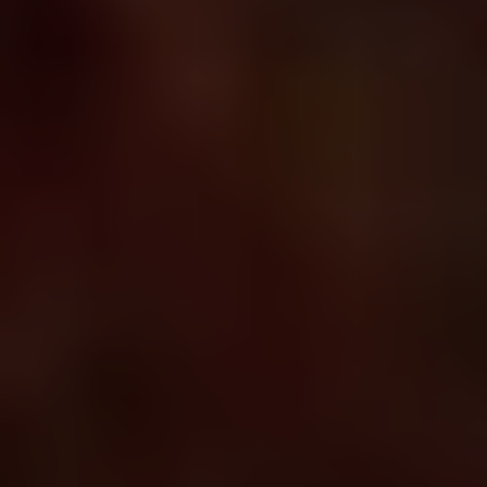
Rólunk
Javítás, újrafelhasználás, újrahasznosítás
Támogatás
Hungary