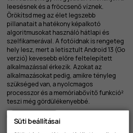
leesésnek és a fröccsenő víznek.
Örökítsd meg az élet legszebb
pillanatait a hatékony képalkotó
algoritmusokat használó hátlapi és
szelfikamerával. A fotóidnak is rengeteg
hely lesz, mert a letisztult Android 13 (Go
verzió) kevesebb előre feltelepített
alkalmazással érkezik. Azokat az
alkalmazásokat pedig, amikre tényleg
szükséged van, a nyolcmagos
processzor és a memóriabővítő funkció²
teszi még gördülékenyebbé.
Részletes leírás
Süti beállításai