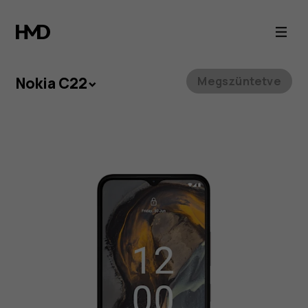
Nokia
C22
okostelefon
Nokia C22
Megszüntetve