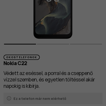
OKOSTELEFONOK
Nokia C22
Védett az eséssel, a porral és a cseppenő
vízzel szemben, és egyetlen töltéssel akár
napokig is kibírja.
Ez a telefon már nem elérhető