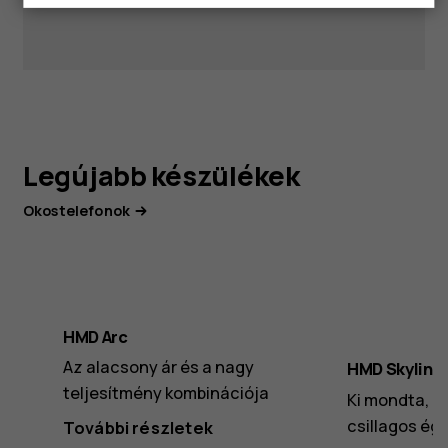
Legújabb készülékek
Okostelefonok
HMD Arc
Az alacsony ár és a nagy
HMD Skyline
teljesítmény kombinációja
Ki mondta, h
csillagos ég?
További részletek