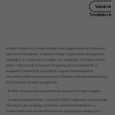
Vásárlás
További rés
A HMD Global Oy a Nokia márka kizárólagos licencbirtokosa a
telefonok területén. A Nokia a Nokia Corporation bejegyzett
védjegye. Az Android a Google LLC védjegye. A kínálat eltérő
lehet. Tájékozódj a helyben forgalmazott termékekről. A
megadott jellemzők, funkciók és egyéb termékadatok
értesítés nélkül módosulhatnak. A felhasznált képek kizárólag
illusztrációs célokat szolgálnak.
¹ A HMD Global valós használaton alapuló tesztjei alapján.
² A memóriabővítéshez (virtuális RAM) megfelelő mennyiségű
tárhelyre van szükség. A tárhely védelme érdekében a
memóriabővítés automatikusan és véglegesen kikapcsol a