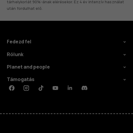
tárhelykorlát 90%-ának elérésekor. Ez 4 év intenzív használat
után fordulhat elő.
Fedezd fel
Rólunk
Planet and people
Támogatás
Facebook
Instagram
Tiktok
Youtube
Linkedin
Discord