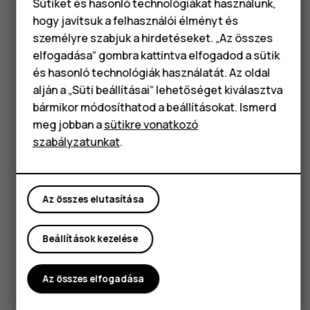
Sütiket és hasonló technológiákat használunk,
hogy javítsuk a felhasználói élményt és
Okostelefonok
személyre szabjuk a hirdetéseket. „Az összes
Got questions?
elfogadása“ gombra kattintva elfogadod a sütik
Klasszikus telefonok
és hasonló technológiák használatát. Az oldal
alján a „Süti beállításai“ lehetőséget kiválasztva
Tartozékok
bármikor módosíthatod a beállításokat. Ismerd
Táblagépek
meg jobban a
sütikre vonatkozó
Látogasson el támogatási
szabályzatunkat
.
központunkba a
válaszok
és támogatás.
Az összes elutasítása
Beállítások kezelése
Támogatás
Az összes elfogadása