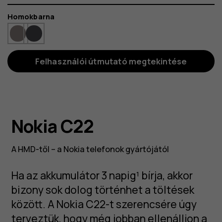
Szín
Homokbarna
Felhasználói útmutató megtekintése
Nokia C22
A HMD-től – a Nokia telefonok gyártójától
Ha az akkumulátor 3 napig¹ bírja, akkor
bizony sok dolog történhet a töltések
között. A Nokia C22-t szerencsére úgy
terveztük, hogy még jobban ellenálljon a