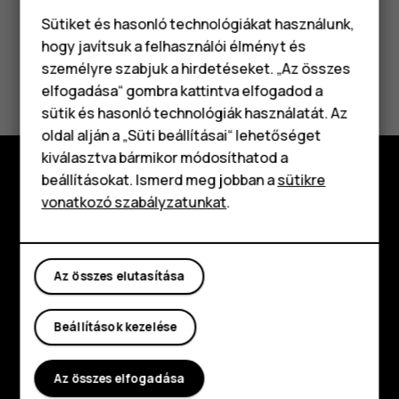
Sütiket és hasonló technológiákat használunk,
hogy javítsuk a felhasználói élményt és
személyre szabjuk a hirdetéseket. „Az összes
elfogadása“ gombra kattintva elfogadod a
Okostelefonok
sütik és hasonló technológiák használatát. Az
Klasszikus telefonok
oldal alján a „Süti beállításai“ lehetőséget
kiválasztva bármikor módosíthatod a
Tartozékok
beállításokat. Ismerd meg jobban a
sütikre
Fedezd fel
vonatkozó szabályzatunkat
.
Táblagépek
Rólunk
Planet and people
Az összes elutasítása
Támogatás
Beállítások kezelése
Facebook
Instagram
Tiktok
Youtube
Linkedin
Discord
Az összes elfogadása