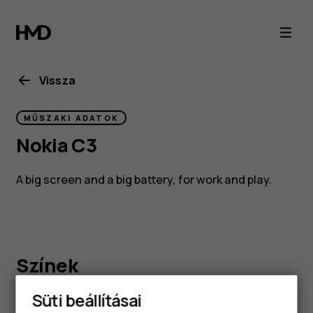
Nokia
C3
Vissza
MŰSZAKI ADATOK
Nokia C3
A big screen and a big battery, for work and play.
Színek
Süti beállításai