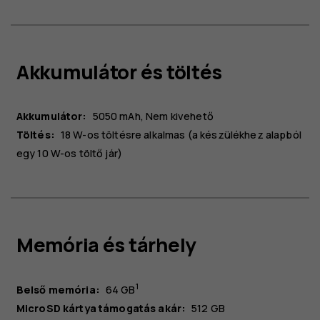
Akkumulátor és töltés
Akkumulátor:
5050 mAh
Nem kivehető
Töltés:
18 W-os töltésre alkalmas (a készülékhez alapból
egy 10 W-os töltő jár)
Memória és tárhely
1
Belső memória:
64 GB
MicroSD kártya támogatás akár:
512 GB