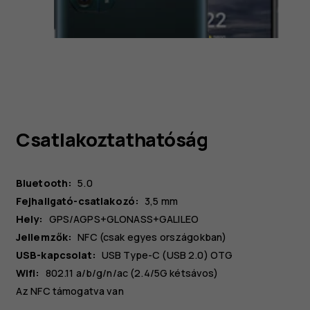
Csatlakoztathatóság
Bluetooth:
5.0
Fejhallgató-csatlakozó:
3,5 mm
Hely:
GPS/AGPS+GLONASS+GALILEO
Jellemzők:
NFC (csak egyes országokban)
USB-kapcsolat:
USB Type-C (USB 2.0) OTG
Wifi:
802.11 a/b/g/n/ac (2.4/5G kétsávos)
Az NFC támogatva van