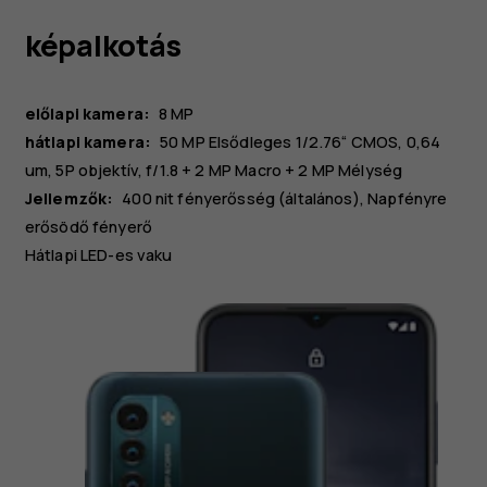
képalkotás
előlapi kamera:
8 MP
hátlapi kamera:
50 MP
Elsődleges
1/2.76“ CMOS, 0,64
um, 5P objektív, f/1.8
+ 2 MP
Macro
+ 2 MP
Mélység
Jellemzők:
400 nit fényerősség (általános), Napfényre
erősödő fényerő
Hátlapi LED-es vaku