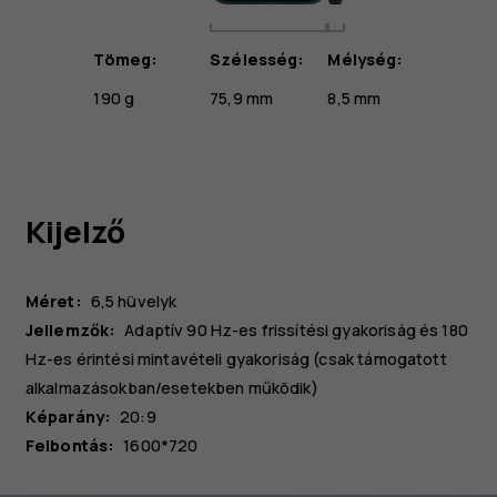
Tömeg:
Szélesség:
Mélység:
190 g
75,9 mm
8,5 mm
Kijelző
Méret:
6,5 hüvelyk
Jellemzők:
Adaptív 90 Hz-es frissítési gyakoriság és 180
Hz-es érintési mintavételi gyakoriság (csak támogatott
alkalmazásokban/esetekben működik)
Képarány:
20:9
Felbontás:
1600*720