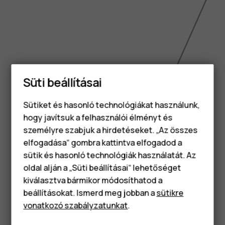
Süti beállításai
Sütiket és hasonló technológiákat használunk,
hogy javítsuk a felhasználói élményt és
személyre szabjuk a hirdetéseket. „Az összes
elfogadása“ gombra kattintva elfogadod a
Okostelefonok
sütik és hasonló technológiák használatát. Az
Klasszikus telefonok
oldal alján a „Süti beállításai“ lehetőséget
kiválasztva bármikor módosíthatod a
Tartozékok
beállításokat. Ismerd meg jobban a
sütikre
vonatkozó szabályzatunkat
.
6.5 inch
Táblagépek