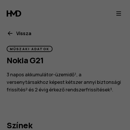
Nokia
G21
okostelefon
Vissza
MŰSZAKI ADATOK
Nokia G21
3 napos akkumulátor-üzemidő¹, a
versenytársakhoz képest kétszer annyi biztonsági
frissítés² és 2 évig érkező rendszerfrissítések³.
Színek