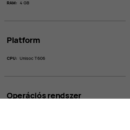
RAM:
4 GB
Platform
CPU:
Unisoc T606
Rólunk
Javítás, újrafelhasználás, újrahasznosítás
Támogatás
Hungary
Operációs rendszer
Operációs rendszer:
Android™ 11
2
Operációs rendszer frissítései:
2