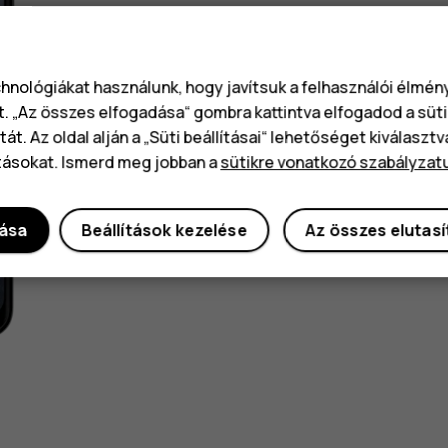
chnológiákat használunk, hogy javítsuk a felhasználói élmé
t. „Az összes elfogadása“ gombra kattintva elfogadod a süti
át. Az oldal alján a „Süti beállításai“ lehetőséget kiválaszt
tásokat. Ismerd meg jobban a
sütikre vonatkozó szabályzat
dása
Beállítások kezelése
Az összes elutas