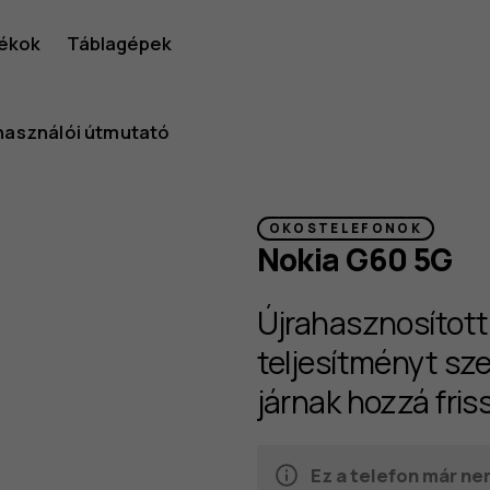
ékok
Táblagépek
használói útmutató
OKOSTELEFONOK
Nokia G60 5G
Újrahasznosított
teljesítményt sze
járnak hozzá fris
Ez a telefon már ne