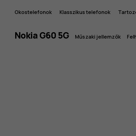
Nokia
Okostelefonok
Klasszikus telefonok
Tartoz
G60
Nokia G60 5G
Műszaki jellemzők
Fel
5G