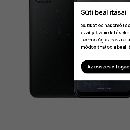
Süti beállításai
Sütiket és hasonló te
szabjuk a hirdetéseke
technológiák használat
módosíthatod a beállí
Az összes elfoga