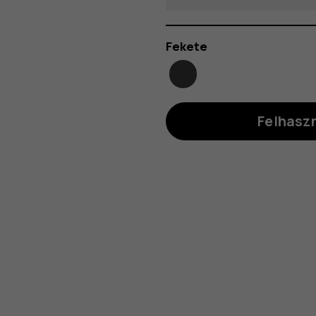
Szín
Fekete
Felhasz