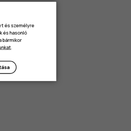
nyt és személyre
k és hasonló
va bármikor
unkat
.
ítása