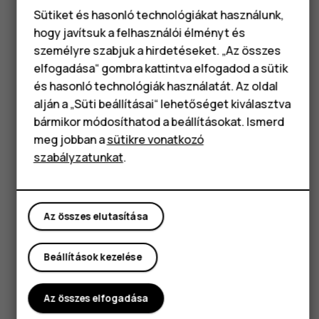
Sütiket és hasonló technológiákat használunk,
Got questions?
hogy javítsuk a felhasználói élményt és
Okostelefonok
személyre szabjuk a hirdetéseket. „Az összes
elfogadása“ gombra kattintva elfogadod a sütik
Klasszikus telefonok
és hasonló technológiák használatát. Az oldal
alján a „Süti beállításai“ lehetőséget kiválasztva
Tartozékok
Látogasson el támogatási
bármikor módosíthatod a beállításokat. Ismerd
központunkba a
válaszok
Táblagépek
meg jobban a
sütikre vonatkozó
és támogatás.
szabályzatunkat
.
Támogatás
Az összes elutasítása
Beállítások kezelése
Az összes elfogadása