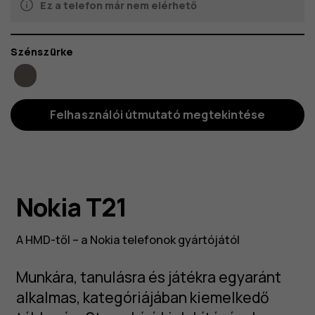
Ez a telefon már nem elérhető
Szín
Szénszürke
Felhasználói útmutató megtekintése
Nokia T21
A HMD-től – a Nokia telefonok gyártójától
Munkára, tanulásra és játékra egyaránt
alkalmas, kategóriájában kiemelkedő