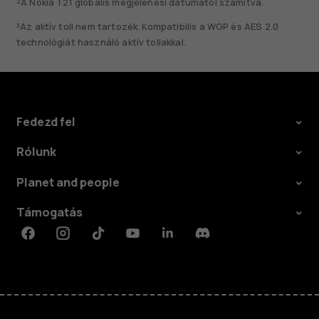
²A Nokia T21 globális megjelenési dátumától számítva.
³Az aktív toll nem tartozék. Kompatibilis a WGP és AES 2.0
technológiát használó aktív tollakkal.
Fedezd fel
Rólunk
Planet and people
Támogatás
Facebook
Instagram
Tiktok
Youtube
Linkedin
Discord