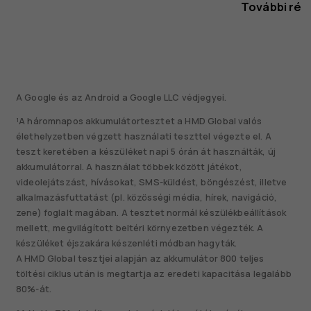
További rés
A Google és az Android a Google LLC védjegyei.
¹A háromnapos akkumulátortesztet a HMD Global valós
élethelyzetben végzett használati teszttel végezte el. A
teszt keretében a készüléket napi 5 órán át használták, új
akkumulátorral. A használat többek között játékot,
videolejátszást, hívásokat, SMS-küldést, böngészést, illetve
alkalmazásfuttatást (pl. közösségi média, hírek, navigáció,
zene) foglalt magában. A tesztet normál készülékbeállítások
mellett, megvilágított beltéri környezetben végezték. A
készüléket éjszakára készenléti módban hagyták.
A HMD Global tesztjei alapján az akkumulátor 800 teljes
töltési ciklus után is megtartja az eredeti kapacitása legalább
80%-át.