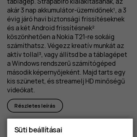
táblagép. Strapabíró kialakításának, az
akár 3 nap akkumulátor-üzemidőnek¹, a 3
évig járó havi biztonsági frissítéseknek
és a két Android frissítésnek²
köszönhetően a Nokia T21-re sokáig
számíthatsz. Végezz kreatív munkát az
aktív tollal³, vagy állítsd be a táblagépet
a Windows rendszerű számítógéped
második képernyőjeként. Majd tarts egy
kis szünetet, és streamelj HD minőségű
videókat.
Részletes leírás
Süti beállításai