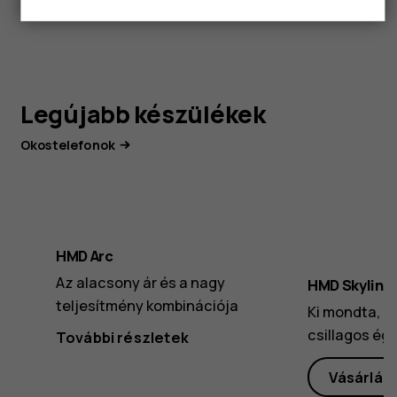
Legújabb készülékek
Okostelefonok
HMD Arc
Az alacsony ár és a nagy
HMD Skyline
teljesítmény kombinációja
Ki mondta, h
csillagos ég?
További részletek
Vásárlás