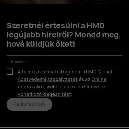
Szeretnél értesülni a HMD
legújabb híreiről? Mondd meg,
hová küldjük őket!
E-mail cím
A feliratkozással elfogadom a HMD Global
Adatvédelmi szabályzatát
és az
Online
áruházakra, weboldalakra és hírlevélre
vonatkozó kiegészítést
.
Feliratkozom