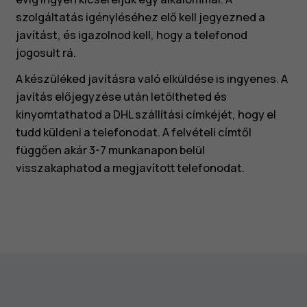
szolgáltatás igényléséhez elő kell jegyezned a
javítást, és igazolnod kell, hogy a telefonod
jogosult rá.
A készüléked javításra való elküldése is ingyenes. A
javítás előjegyzése után letöltheted és
kinyomtathatod a DHL szállítási címkéjét, hogy el
tudd küldeni a telefonodat. A felvételi címtől
függően akár 3-7 munkanapon belül
visszakaphatod a megjavított telefonodat.