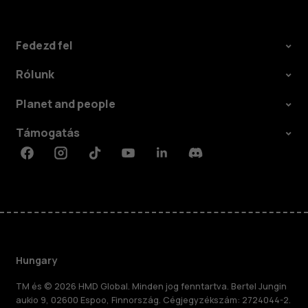
Fedezd fel
Rólunk
Planet and people
Támogatás
Facebook
Instagram
Tiktok
Youtube
Linkedin
Discord
Hungary
TM és © 2026 HMD Global. Minden jog fenntartva. Bertel Jungin
aukio 9, 02600 Espoo, Finnország. Cégjegyzékszám: 2724044-2.