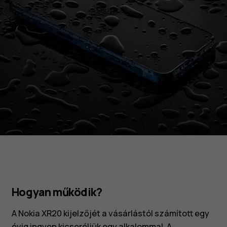
Hogyan működik?
A Nokia XR20 kijelzőjét a vásárlástól számított egy
évig ingyen kicseréljük egy alkalommal. A