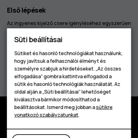
Első lépések
Az ingyenes kijelző csere igényléséhez egyszerűen
csak foglalj le egy időpontot a javításra. Meg kell
Süti beállításai
adnod a készüléked IMEI-számát, hogy
ellenőrizzük, a telefonod jogosult-e a
Sütiket és hasonló technológiákat használunk,
szolgáltatásra.
hogy javítsuk a felhasználói élményt és
személyre szabjuk a hirdetéseket. „Az összes
Javítás előjegyzése
elfogadása“ gombra kattintva elfogadod a
Okostelefonok
sütik és hasonló technológiák használatát. Az
Klasszikus telefonok
oldal alján a „Süti beállításai“ lehetőséget
kiválasztva bármikor módosíthatod a
Tartozékok
beállításokat. Ismerd meg jobban a
sütikre
vonatkozó szabályzatunkat
.
Táblagépek