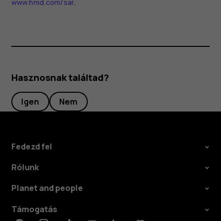
www.hmd.com/sar
.
Hasznosnak találtad?
Igen
Nem
Fedezd fel
Rólunk
Planet and people
Támogatás