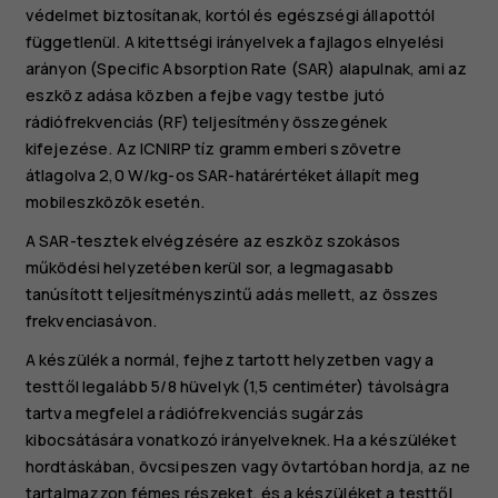
védelmet biztosítanak, kortól és egészségi állapottól
függetlenül. A kitettségi irányelvek a fajlagos elnyelési
arányon (Specific Absorption Rate (SAR) alapulnak, ami az
eszköz adása közben a fejbe vagy testbe jutó
rádiófrekvenciás (RF) teljesítmény összegének
kifejezése. Az ICNIRP tíz gramm emberi szövetre
átlagolva 2,0 W/kg-os SAR-határértéket állapít meg
mobileszközök esetén.
A SAR-tesztek elvégzésére az eszköz szokásos
működési helyzetében kerül sor, a legmagasabb
tanúsított teljesítményszintű adás mellett, az összes
frekvenciasávon.
A készülék a normál, fejhez tartott helyzetben vagy a
testtől legalább 5/8 hüvelyk (1,5 centiméter) távolságra
tartva megfelel a rádiófrekvenciás sugárzás
kibocsátására vonatkozó irányelveknek. Ha a készüléket
hordtáskában, övcsipeszen vagy övtartóban hordja, az ne
tartalmazzon fémes részeket, és a készüléket a testtől