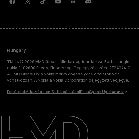
Facebook
Instagram
Tiktok
Youtube
Linkedin
Discord
Hungary
TM és © 2026 HMD Global. Minden jog fenntartva. Bertel Jungin
aukio 9, 02600 Espoo, Finnország. Cégjegyzékszám: 2724044-2.
A HMD Global Oy a Nokia márka engedélyese a telefonokra
vonatkozóan. A Nokia a Nokia Corporation bejegyzett védjegye.
Feltételek
Adatvédelem
Süti beállításai
Etika
Speak Up channel
Rólunk
Javítás, újrafelhasználás, újrahasznosítás
Támogatás