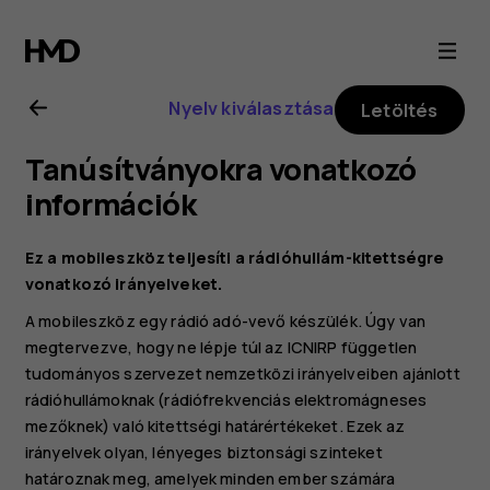
Nokia
1.3
Nyelv kiválasztása
Letöltés
felhasználói
Tanúsítványokra vonatkozó
kézikönyv
információk
Ez a mobileszköz teljesíti a rádióhullám-kitettségre
vonatkozó irányelveket.
A mobileszköz egy rádió adó-vevő készülék. Úgy van
megtervezve, hogy ne lépje túl az ICNIRP független
tudományos szervezet nemzetközi irányelveiben ajánlott
rádióhullámoknak (rádiófrekvenciás elektromágneses
mezőknek) való kitettségi határértékeket. Ezek az
irányelvek olyan, lényeges biztonsági szinteket
határoznak meg, amelyek minden ember számára