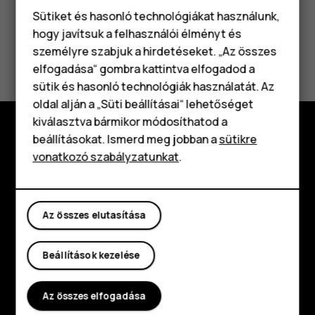
Sütiket és hasonló technológiákat használunk,
hogy javítsuk a felhasználói élményt és
Hasznosnak találtad?
személyre szabjuk a hirdetéseket. „Az összes
elfogadása“ gombra kattintva elfogadod a
Okostelefonok
sütik és hasonló technológiák használatát. Az
Igen
Nem
Klasszikus telefonok
oldal alján a „Süti beállításai“ lehetőséget
kiválasztva bármikor módosíthatod a
Tartozékok
beállításokat. Ismerd meg jobban a
sütikre
Fedezd fel
vonatkozó szabályzatunkat
.
Táblagépek
Rólunk
Planet and people
Az összes elutasítása
Támogatás
Beállítások kezelése
Facebook
Instagram
Tiktok
Youtube
Linkedin
Discord
Az összes elfogadása