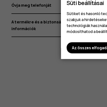
Süti beállításai
Óvja meg telefonját
Sütiket és hasonló te
szabjuk a hirdetéseke
A termékre és a biztonságra vonatkozó
technológiák használat
információk
módosíthatod a beállí
Az összes elfoga