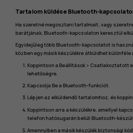
Tartalom küldése Bluetooth-kapcsolato
Ha szeretné megosztani tartalmait, vagy szeretné
barátjának, Bluetooth-kapcsolaton keresztül elkül
Egyidejűleg több Bluetooth-kapcsolatot is haszn
közben egy másik készülékre átküldhet különféle
Koppintson a
Beállítások
>
Csatlakoztatott 
lehetőségre.
Kapcsolja
Be
a
Bluetooth-funkciót
.
Lépjen az elküldendő tartalomhoz, és koppi
Koppintson arra a készülékre, amellyel kapc
telefon hatósugarán belüli Bluetooth-készül
Amennyiben a másik készülék biztonsági kódot