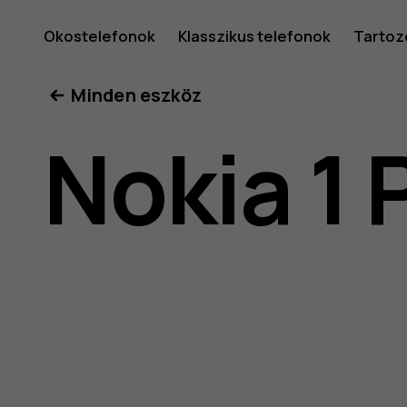
Nokia
Okostelefonok
Klasszikus telefonok
Tartoz
Minden eszköz
1
Nokia 1 
Plus
felhaszná