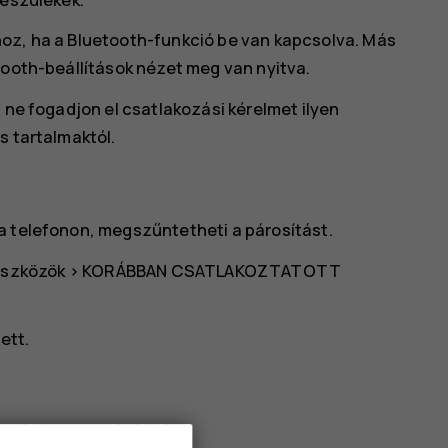
hoz, ha a Bluetooth-funkció be van kapcsolva. Más
tooth-beállítások nézet meg van nyitva.
 ne fogadjon el csatlakozási kérelmet ilyen
s tartalmaktól.
a telefonon, megszűntetheti a párosítást.
eszközök
>
KORÁBBAN CSATLAKOZTATOTT
ett.
ooth-kapcsolattal