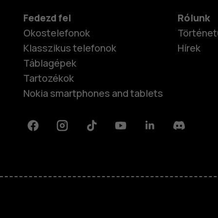
Fedezd fel
Rólunk
Okostelefonok
Történet
Klasszikus telefonok
Hírek
Táblagépek
Tartozékok
Nokia smartphones and tablets
Facebook
Instagram
Tiktok
Youtube
Linkedin
Discord