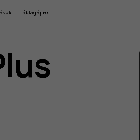
ékok
Táblagépek
Plus
lói