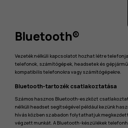
v
Bluetooth®
Vezeték nélküli kapcsolatot hozhat létre telefonj
telefonok, számítógépek, headsetek és gépjárműve
kompatibilis telefonokra vagy számítógépekre.
Bluetooth-tartozék csatlakoztatása
Számos hasznos Bluetooth-eszközt csatlakoztath
nélküli headset segítségével például kezünk haszn
hívás közben szabadon folytathatjuk megkezdet
végzett munkát. A Bluetooth-készülékek telefon