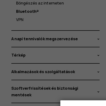
Böngészés az interneten
Bluetooth®
VPN
A napi tennivalók megszervezése
Térkép
Alkalmazások és szolgáltatások
Szoftverfrissítések és biztonsági
mentések