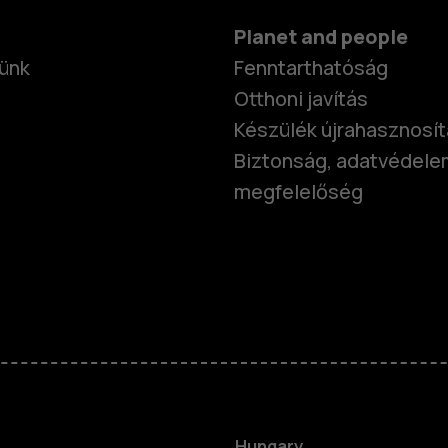
Planet and people
ünk
Fenntarthatóság
Otthoni javítás
Készülék újrahasznosí
Biztonság, adatvédele
megfelelőség
Okostelefo
Klasszikus 
Hungary