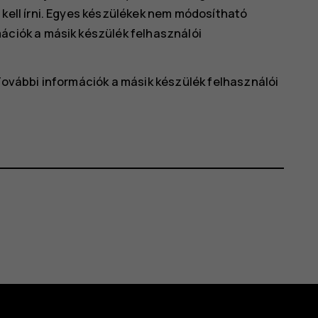
 kell írni. Egyes készülékek nem módosítható
ációk a másik készülék felhasználói
 További információk a másik készülék felhasználói