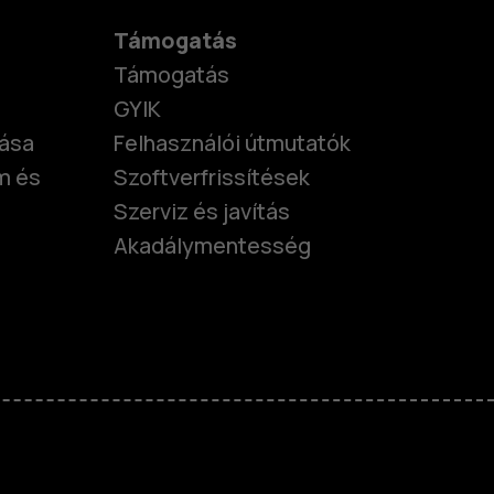
Támogatás
Támogatás
GYIK
tása
Felhasználói útmutatók
m és
Szoftverfrissítések
Szerviz és javítás
Akadálymentesség
nok
telefonok