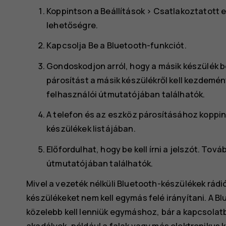
Koppintson a
Beállítások
>
Csatlakoztatott 
lehetőségre.
Kapcsolja
Be
a
Bluetooth-funkciót
.
Gondoskodjon arról, hogy a másik készülék b
párosítást a másik készülékről kell kezdemé
felhasználói útmutatójában találhatók.
A telefon és az eszköz párosításához koppin
készülékek listájában.
Előfordulhat, hogy be kell írni a jelszót. Tov
útmutatójában találhatók.
Mivel a vezeték nélküli Bluetooth-készülékek rád
készülékeket nem kell egymás felé irányítani. A 
közelebb kell lenniük egymáshoz, bár a kapcsolat
akadályok, például a falak vagy más elektronikus 