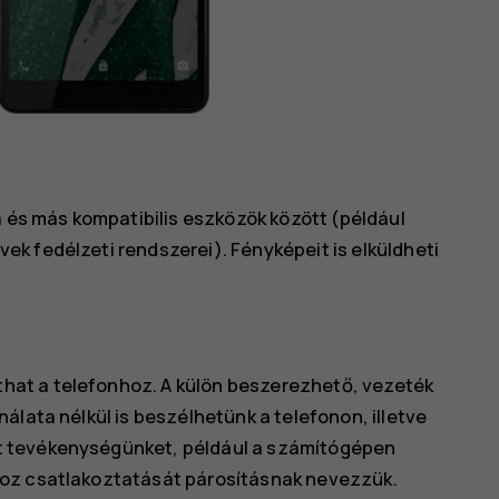
a és más kompatibilis eszközök között (például
k fedélzeti rendszerei). Fényképeit is elküldheti
at a telefonhoz. A külön beszerezhető, vezeték
álata nélkül is beszélhetünk a telefonon, illetve
t tevékenységünket, például a számítógépen
hoz csatlakoztatását párosításnak nevezzük.