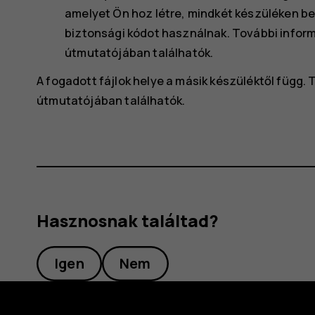
amelyet Ön hoz létre, mindkét készüléken be
biztonsági kódot használnak. További inform
útmutatójában találhatók.
A fogadott fájlok helye a másik készüléktől függ.
útmutatójában találhatók.
Hasznosnak találtad?
Igen
Nem