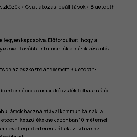
eszközök
>
Csatlakozási beállítások
>
Bluetooth
e legyen kapcsolva. Előfordulhat, hogy a
nyeznie. További információk a másik készülék
tson az eszközre a felismert Bluetooth-
ábbi információk a másik készülék felhasználói
ióhullámok használatával kommunikálnak, a
Bluetooth-készülékeknek azonban 10 méternél
ban esetleg interferenciát okozhatnak az
készülékek.