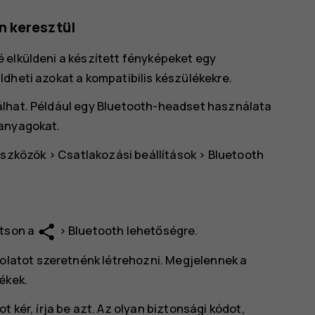
n keresztül
 elküldeni a készített fényképeket egy
dheti azokat a kompatibilis készülékekre.
álhat. Például egy Bluetooth-headset használata
 anyagokat.
eszközök
>
Csatlakozási beállítások
>
Bluetooth
share
ntson a
>
Bluetooth
lehetőségre.
solatot szeretnénk létrehozni. Megjelennek a
ékek.
 kér, írja be azt. Az olyan biztonsági kódot,