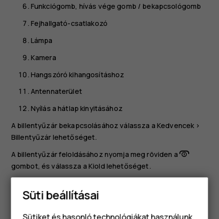
Funkciógomb, hívás vége gomb / bekapcsológomb
Fejhallgató-csatlakozó
Lámpa
Kamera
Hangszóró kihangosításhoz
Antennaterület
Nyílás a hátlap kinyitásához
A billentyűzár bekapcsolásához válassza a
Kedvencek
>
Billentyűzár
lehetőséget.
A billentyűzár feloldásához nyomja meg röviden a
gombot, és válassza a
Kiold
lehetőséget.
A zseblámpa gyors bekapcsolásához a készenléti
Süti beállításai
képernyőn a vezérlőgombot nyomja meg felfelé kétszer.
A zseblámpa kikapcsolásához nyomja meg még egyszer
Sütiket és hasonló technológiákat használunk,
felfelé a vezérlőgombot. A lámpával ne világítson mások