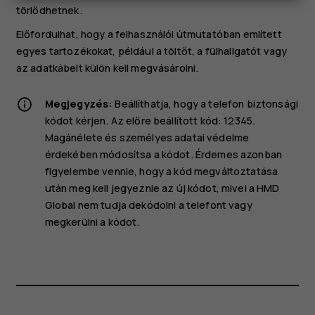
törlődhetnek.
Előfordulhat, hogy a felhasználói útmutatóban említett
egyes tartozékokat, például a töltőt, a fülhallgatót vagy
az adatkábelt külön kell megvásárolni.
Megjegyzés:
Beállíthatja, hogy a telefon biztonsági
kódot kérjen. Az előre beállított kód: 12345.
Magánélete és személyes adatai védelme
érdekében módosítsa a kódot. Érdemes azonban
figyelembe vennie, hogy a kód megváltoztatása
után meg kell jegyeznie az új kódot, mivel a HMD
Global nem tudja dekódolni a telefont vagy
megkerülni a kódot.