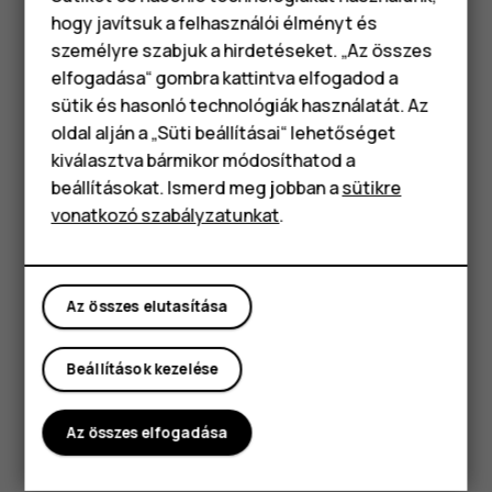
hogy javítsuk a felhasználói élményt és
szemébe.
személyre szabjuk a hirdetéseket. „Az összes
Az antenna használata közben ne érintse meg az
elfogadása“ gombra kattintva elfogadod a
Okostelefonok
antennaterületet. Az antenna megérintése hatással van a
sütik és hasonló technológiák használatát. Az
rádiókommunikáció minőségére, és csökkentheti az
Klasszikus telefonok
oldal alján a „Süti beállításai“ lehetőséget
akkumulátor élettartamát, mivel magasabb energiaszinten
kiválasztva bármikor módosíthatod a
való működést okoz.
Tartozékok
beállításokat. Ismerd meg jobban a
sütikre
Ne csatlakoztassa kimeneti jelet létrehozó eszközökhöz
vonatkozó szabályzatunkat
.
Táblagépek
a készüléket, mert kár keletkezhet benne. Ne
csatlakoztasson semmilyen feszültségforrást az
audiocsatlakozóhoz. Ha a jóváhagyottól eltérő típusú
Az összes elutasítása
külső eszközt vagy fülhallgatót csatlakoztat az
audiocsatlakozóhoz, akkor különösen ügyeljen a
hangerőre.
Beállítások kezelése
A készülék egyes részei mágnesesek. A készülék
vonzhatja a fémből készült tárgyakat. Ne tegye a
Az összes elfogadása
készüléket hitelkártya vagy egyéb mágneses adattároló
eszköz közelébe, mert az azokon tárolt információk