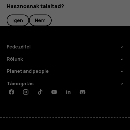
Hasznosnak találtad?
Igen
Nem
Fedezd fel
Rólunk
Planet and people
Támogatás
Facebook
Instagram
Tiktok
Youtube
Linkedin
Discord