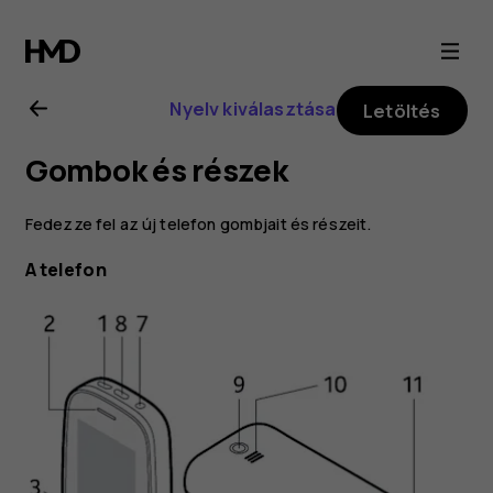
Nokia
130
Nyelv kiválasztása
Letöltés
2017
Gombok és részek
felhasználói
Fedezze fel az új telefon gombjait és részeit.
kézikönyv
A telefon