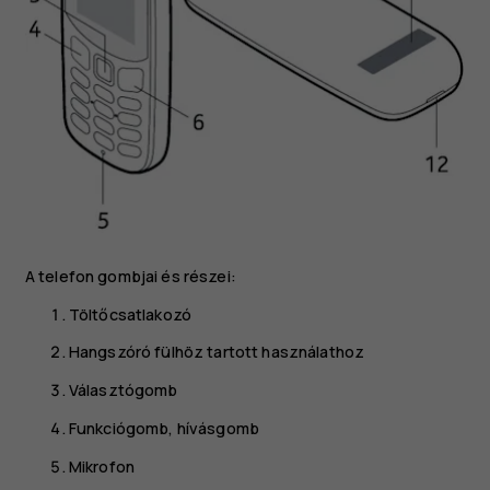
A telefon gombjai és részei:
Töltőcsatlakozó
Hangszóró fülhöz tartott használathoz
Választógomb
Funkciógomb, hívásgomb
Mikrofon