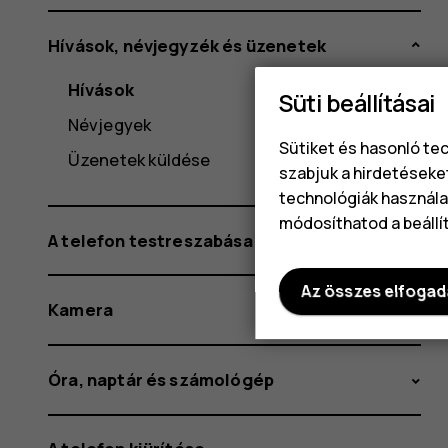
Hívások, névjegyzék és üzenetek
Hívások
Süti beállításai
Névjegyek
Sütiket és hasonló te
Üzenetek küldése
szabjuk a hirdetéseke
technológiák használat
módosíthatod a beállí
A telefon testreszabása
Az összes elfoga
Kamera
Óra, naptár és számológép