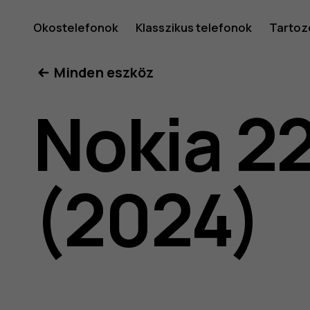
A
Okostelefonok
Klasszikus telefonok
Tartoz
Minden eszköz
Nokia
Nokia 2
225
(2024)
4G