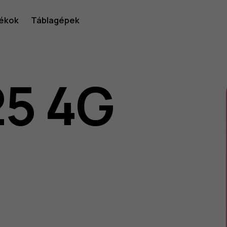
ékok
Táblagépek
25 4G