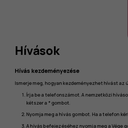
lói
Hívások
ve
Hívás kezdeményezése
Ismerje meg, hogyan kezdeményezhet hívást az új
Írja be a telefonszámot. A nemzetközi hívá
kétszer a * gombot.
Nyomja meg a hívás gombot. Ha a telefon kéri
A hívás befejezéséhez nyomja meg a Vége g