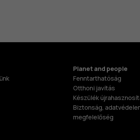
Planet and people
ünk
Fenntarthatóság
Otthoni javítás
Készülék újrahasznosí
Biztonság, adatvédele
megfelelőség