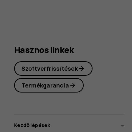
(2024)
felhaszná
Hasznos linkek
kéziköny
Szoftverfrissítések
Termékgarancia
Kezdő lépések