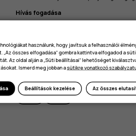
Hívás fogadása
Nyomja meg a
gombot.
chnológiákat használunk, hogy javítsuk a felhasználói élmé
t. „Az összes elfogadása“ gombra kattintva elfogadod a süti
át. Az oldal alján a „Süti beállításai“ lehetőséget kiválaszt
tásokat. Ismerd meg jobban a
sütikre vonatkozó szabályzat
Hasznosnak találtad?
dása
Beállítások kezelése
Az összes elutas
Igen
Nem