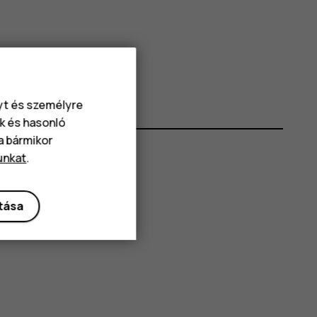
nyt és személyre
k és hasonló
va bármikor
unkat
.
ítása