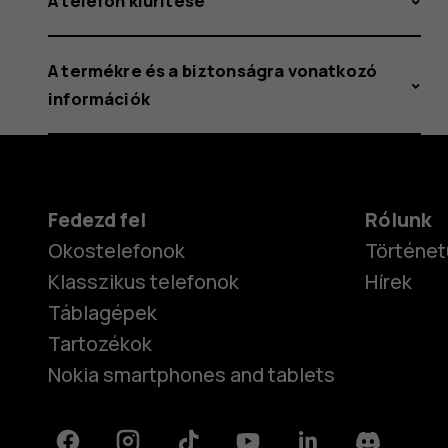
A telefon kiürítése
A termékre és a biztonságra vonatkozó
információk
Fedezd fel
Rólunk
Okostelefonok
Történet
Klasszikus telefonok
Hírek
Táblagépek
Tartozékok
Nokia smartphones and tablets