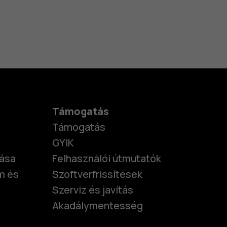
Támogatás
Támogatás
GYIK
tása
Felhasználói útmutatók
m és
Szoftverfrissítések
Szerviz és javítás
Akadálymentesség