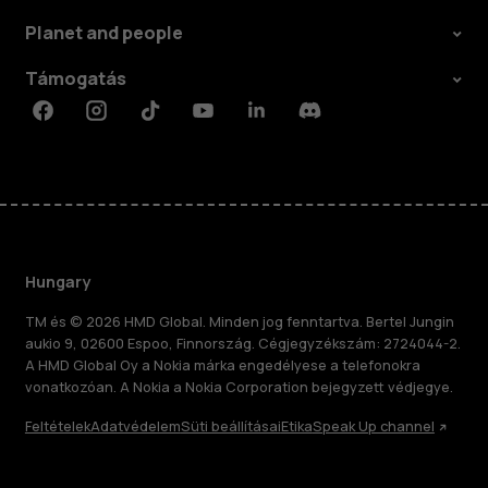
Planet and people
Támogatás
Facebook
Instagram
Tiktok
Youtube
Linkedin
Discord
Hungary
TM és © 2026 HMD Global. Minden jog fenntartva. Bertel Jungin
aukio 9, 02600 Espoo, Finnország. Cégjegyzékszám: 2724044-2.
A HMD Global Oy a Nokia márka engedélyese a telefonokra
vonatkozóan. A Nokia a Nokia Corporation bejegyzett védjegye.
Feltételek
Adatvédelem
Süti beállításai
Etika
Speak Up channel