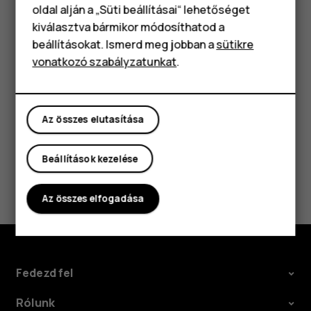
Klasszikus telefonok
oldal alján a „Süti beállításai“ lehetőséget
meg a hívás gombot.
kiválasztva bármikor módosíthatod a
Tartozékok
Kapcsolja ki a telefonon a híváskorlátozásokat,
beállításokat. Ismerd meg jobban a
sütikre
például a hívástiltást, a rögzített tárcsázást vagy a
vonatkozó szabályzatunkat
.
Táblagépek
zárt hívócsoportok használatát.
Az összes elutasítása
Beállítások kezelése
Hasznosnak találtad?
Az összes elfogadása
Igen
Nem
Fedezd fel
Rólunk