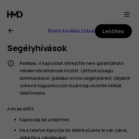
A
Nokia
Nyelv kiválasztása
Letöltés
225
Segélyhívások
4G
Fontos:
A kapcsolat létrejötte nem garantálható
(2024)
minden körülmények között. Létfontosságú
kommunikáció (például orvosi segélykérés) céljából
soha ne hagyatkozzon kizárólag vezeték nélküli
felhasználói
telefonokra.
kézikönyve
A hívás előtt:
Kapcsolja be a telefont.
Ha a telefon kijelzője és billentyűzete le van zárva,
oldja fel a zárolásukat.