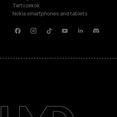
Tartozékok
Nokia smartphones and tablets
Facebook
Instagram
Tiktok
Youtube
Linkedin
Discord
Rólunk
Javítás, újrafelhasználás, újrahas
Támogatás