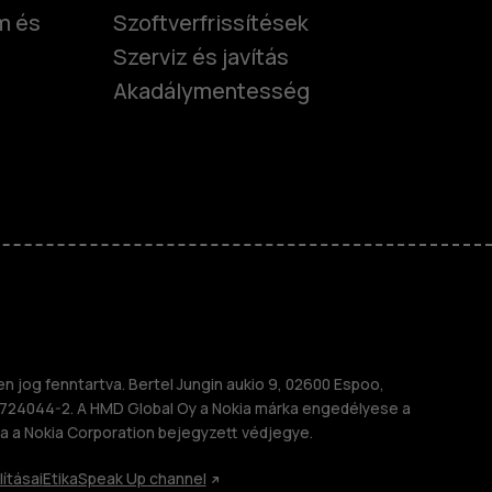
m és
Szoftverfrissítések
Szerviz és javítás
Akadálymentesség
nok
telefonok
 jog fenntartva. Bertel Jungin aukio 9, 02600 Espoo,
724044-2. A HMD Global Oy a Nokia márka engedélyese a
a a Nokia Corporation bejegyzett védjegye.
lításai
Etika
Speak Up channel