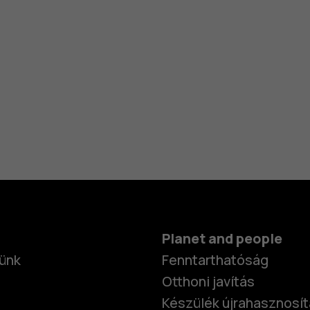
Planet and people
ünk
Fenntarthatóság
Otthoni javítás
Készülék újrahasznosí