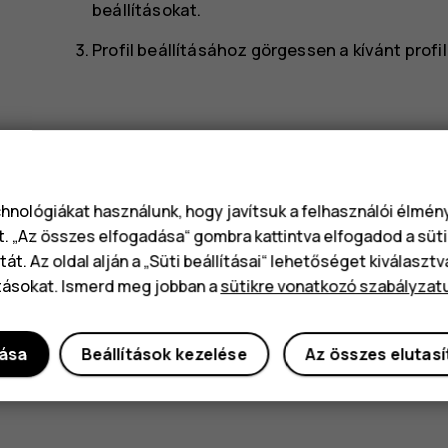
beállításokat.
Profil beállításához görgessen a kívánt profi
chnológiákat használunk, hogy javítsuk a felhasználói élmé
Hasznosnak találtad?
t. „Az összes elfogadása“ gombra kattintva elfogadod a süti
át. Az oldal alján a „Süti beállításai“ lehetőséget kiválaszt
Igen
Nem
tásokat. Ismerd meg jobban a
sütikre vonatkozó szabályzat
dása
Beállítások kezelése
Az összes elutas