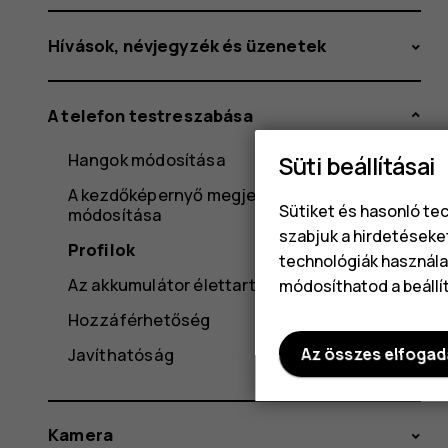
Hívások, névjegyzék és üzenetek
A telefon testreszabása
Hangok módosítása
Süti beállításai
A kezdőképernyő megjelenésének
Sütiket és hasonló te
módosítása
szabjuk a hirdetéseke
Profilok
technológiák használat
Az akkumulátor élettartama
módosíthatod a beállí
Hozzáférhetőség
Javíthatóság
Az összes elfoga
Kamera