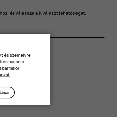
lhoz, és válassza a
Kiválaszt
lehetőséget.
nyt és személyre
k és hasonló
va bármikor
unkat
.
ítása