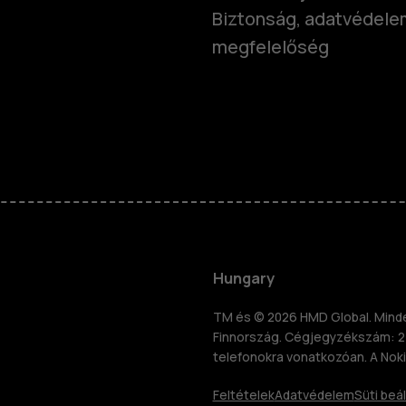
Biztonság, adatvédele
megfelelőség
Okostelefo
Klasszikus 
Hungary
Tartozékok
TM és © 2026 HMD Global. Minden
Finnország. Cégjegyzékszám: 2
znosítás
telefonokra vonatkozóan. A Noki
Táblagépek
Feltételek
Adatvédelem
Süti beál