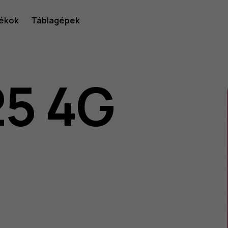
ékok
Táblagépek
25 4G