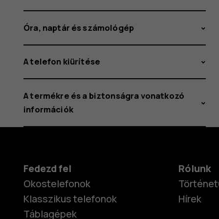
Óra, naptár és számológép
A telefon kiürítése
A termékre és a biztonságra vonatkozó
információk
Fedezd fel
Rólunk
Okostelefonok
Történet
Klasszikus telefonok
Hírek
Táblagépek