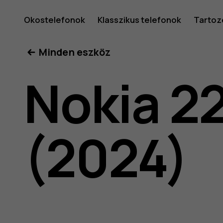
A
Okostelefonok
Klasszikus telefonok
Tartoz
Minden eszköz
Nokia
Nokia 2
225
(2024)
4G