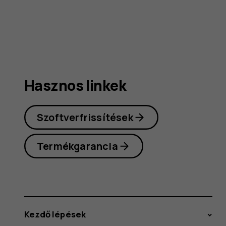
(2024)
felhaszná
Hasznos linkek
kéziköny
Szoftverfrissítések
Termékgarancia
Kezdő lépések