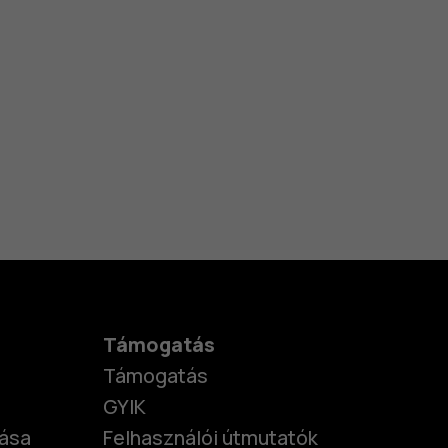
Támogatás
Támogatás
GYIK
tása
Felhasználói útmutatók