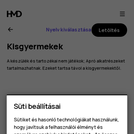
A
Nokia
Nyelv kiválasztása
Letöltés
225
Kisgyermekek
4G
A készülék és tartozékai nem játékok; Apró alkatrészeket
(2024)
tartalmazhatnak. Ezeket tartsa távol a kisgyermekektől.
felhasználói
kézikönyve
Süti beállításai
Hasznosnak találtad?
Sütiket és hasonló technológiákat használunk,
hogy javítsuk a felhasználói élményt és
Igen
Nem