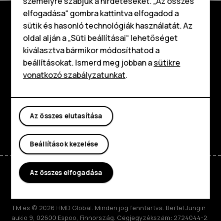
személyre szabjuk a hirdetéseket. „Az összes
elfogadása“ gombra kattintva elfogadod a
Okostelefonok
sütik és hasonló technológiák használatát. Az
Klasszikus telefonok
Fedezd fel
oldal alján a „Süti beállításai“ lehetőséget
kiválasztva bármikor módosíthatod a
Tartozékok
Rólunk
beállításokat. Ismerd meg jobban a
sütikre
vonatkozó szabályzatunkat
.
Táblagépek
Planet and people
Támogatás
Az összes elutasítása
Facebook
Instagram
Tiktok
Youtube
Linkedin
Discord
Beállítások kezelése
Az összes elfogadása
Hungary
TM és © 2026 HMD Global. Minden jog fenntartva. Bertel Jungin
aukio 9, 02600 Espoo, Finnország. Cégjegyzékszám: 2724044-2.