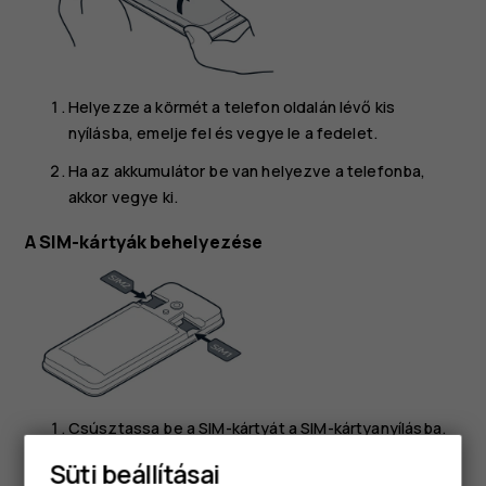
Helyezze a körmét a telefon oldalán lévő kis
nyílásba, emelje fel és vegye le a fedelet.
Ha az akkumulátor be van helyezve a telefonba,
akkor vegye ki.
A SIM-kártyák behelyezése
Csúsztassa be a SIM-kártyát a SIM-kártyanyílásba.
Ha két SIM-kártyás telefonnal rendelkezik,
Süti beállításai