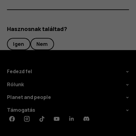
Hasznosnak találtad?
Igen
Nem
Fedezd fel
Rólunk
Planet and people
Támogatás
Facebook
Instagram
Tiktok
Youtube
Linkedin
Discord