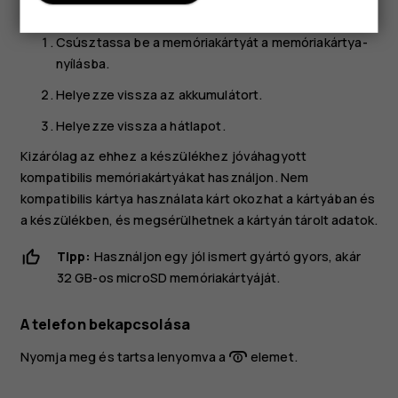
Csúsztassa be a memóriakártyát a memóriakártya-
nyílásba.
Helyezze vissza az akkumulátort.
Helyezze vissza a hátlapot.
Kizárólag az ehhez a készülékhez jóváhagyott
kompatibilis memóriakártyákat használjon. Nem
kompatibilis kártya használata kárt okozhat a kártyában és
a készülékben, és megsérülhetnek a kártyán tárolt adatok.
Tipp:
Használjon egy jól ismert gyártó gyors, akár
32 GB-os microSD memóriakártyáját.
A telefon bekapcsolása
Nyomja meg és tartsa lenyomva a
elemet.