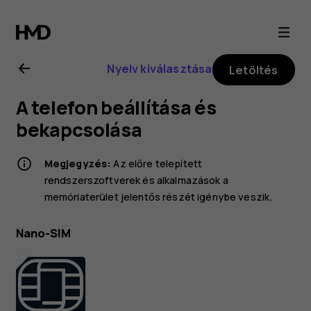
A
Nokia
Nyelv kiválasztása
Letöltés
225
A telefon beállítása és
4G
bekapcsolása
(2024)
Megjegyzés:
Az előre telepített
rendszerszoftverek és alkalmazások a
felhasználói
memóriaterület jelentős részét igénybe veszik.
kézikönyve
Nano-SIM