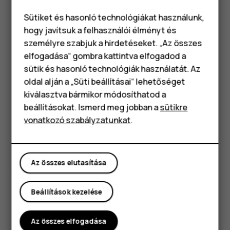
csúsztassa a második SIM-kártyát a SIM2
kártyanyílásba.
Sütiket és hasonló technológiákat használunk,
hogy javítsuk a felhasználói élményt és
Ha a készülék nincs használatban, akkor mindkét SIM-
személyre szabjuk a hirdetéseket. „Az összes
kártya rendelkezésre áll, de ha az egyik kártyát éppen
elfogadása“ gombra kattintva elfogadod a
Okostelefonok
használja (például hívásra), akkor előfordulhat, hogy a
sütik és hasonló technológiák használatát. Az
másik SIM-kártya nem érhető el.
Klasszikus telefonok
oldal alján a „Süti beállításai“ lehetőséget
Tipp:
Ha meg szeretné tudni, hogy telefonja képes-
kiválasztva bármikor módosíthatod a
Tartozékok
e 2 SIM-kártya használatára, tekintse meg az
beállításokat. Ismerd meg jobban a
sütikre
eladódobozon található címkét. Ha 2 IMEI-kód
vonatkozó szabályzatunkat
.
Táblagépek
szerepel a címkén, akkor két SIM-kártyás telefonnal
rendelkezik.
Az összes elutasítása
A memóriakártya behelyezése
Beállítások kezelése
Az összes elfogadása