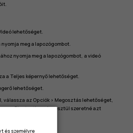
it.
Videó
lehetőséget.
és nyomja meg a lapozógombot.
ásához nyomja meg a lapozógombot, a videó
za a
Teljes képernyő
lehetőséget.
ngerő
lehetőséget.
l, válassza az
Opciók
>
Megosztás
lehetőséget,
n vagy Bluetooth-on keresztül szeretné azt
tt.
nyt és személyre