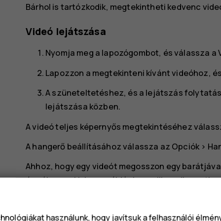
Bárhol is tartózkodik, megtekintheti kedvenc videó
Videó lejátszása
Nyomja meg a lapozógombot, és válassza a
Lapozzon a megtekinteni kívánt videóhoz, 
A szüneteltetéshez, és a lejátszás folytat
lejátszása közben.
A videó teljes képernyős megtekintéséhez válass
A hangerő beállításához válassza az
Opciók
>
Ha
Ahhoz, hogy egy videót megosszon egy barátjáva
és válassza ki, hogy például e-mailben, üzenetbe
megosztani.
Tipp:
Nem minden videóformátum támogato
chnológiákat használunk, hogy javítsuk a felhasználói élmé