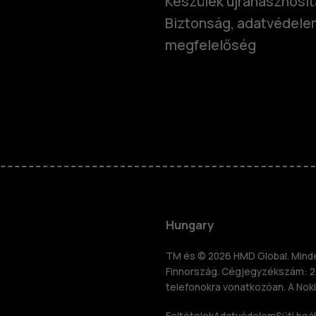
Készülék újrahasznosí
Biztonság, adatvédele
megfelelőség
Okostelefo
Klasszikus 
Hungary
Tartozékok
TM és © 2026 HMD Global. Minden
Finnország. Cégjegyzékszám: 2
znosítás
telefonokra vonatkozóan. A Noki
Feltételek
Adatvédelem
Süti beál