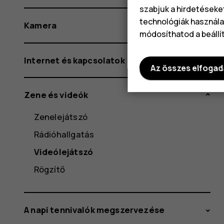
szabjuk a hirdetéseke
technológiák használat
Kamera
módosíthatod a beállí
Internet és kapcsolatok
Az összes elfoga
Zene és videók
Zenelejátszó
Rádióhallgatás
Videólejátszó
Rögzítő
A napi tennivalók megszervezése