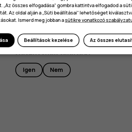
t. „Az összes elfogadása“ gombra kattintva elfogadod a süti
át. Az oldal alján a „Süti beállításai“ lehetőséget kiválaszt
tásokat. Ismerd meg jobban a
sütikre vonatkozó szabályzat
dása
Beállítások kezelése
Az összes elutas
Hasznosnak találtad?
Igen
Nem