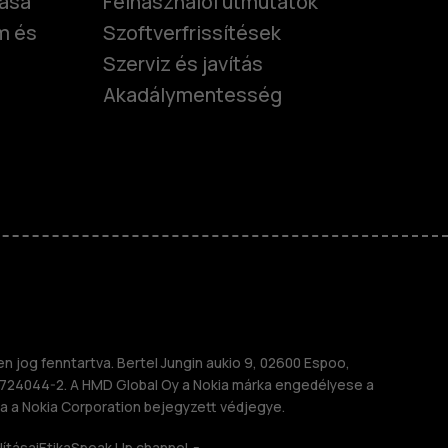
tása
Felhasználói útmutatók
m és
Szoftverfrissítések
Szerviz és javítás
Akadálymentesség
nok
telefonok
 jog fenntartva. Bertel Jungin aukio 9, 02600 Espoo,
724044-2. A HMD Global Oy a Nokia márka engedélyese a
a a Nokia Corporation bejegyzett védjegye.
lításai
Etika
Speak Up channel