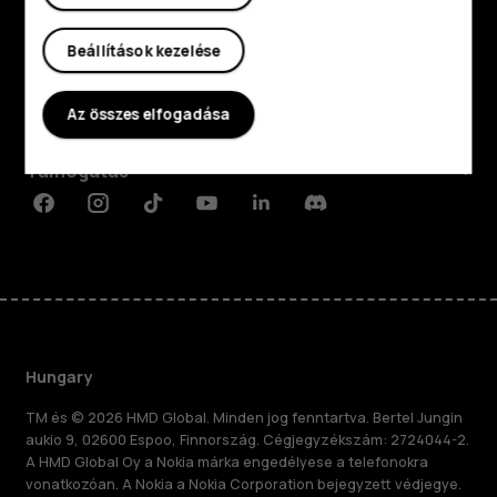
Fedezd fel
Beállítások kezelése
Rólunk
Az összes elfogadása
Planet and people
Támogatás
Facebook
Instagram
Tiktok
Youtube
Linkedin
Discord
Hungary
TM és © 2026 HMD Global. Minden jog fenntartva. Bertel Jungin
aukio 9, 02600 Espoo, Finnország. Cégjegyzékszám: 2724044-2.
A HMD Global Oy a Nokia márka engedélyese a telefonokra
vonatkozóan. A Nokia a Nokia Corporation bejegyzett védjegye.