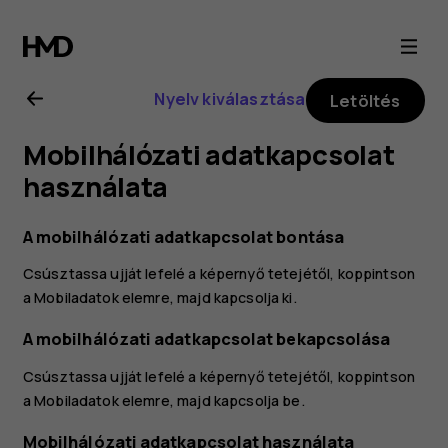
Nokia
3.2
Nyelv kiválasztása
Letöltés
felhasználói
Mobilhálózati adatkapcsolat
kézikönyv
használata
A mobilhálózati adatkapcsolat bontása
Csúsztassa ujját lefelé a képernyő tetejétől, koppintson
a
Mobiladatok
elemre, majd kapcsolja ki.
A mobilhálózati adatkapcsolat bekapcsolása
Csúsztassa ujját lefelé a képernyő tetejétől, koppintson
a
Mobiladatok
elemre, majd kapcsolja be.
Mobilhálózati adatkapcsolat használata