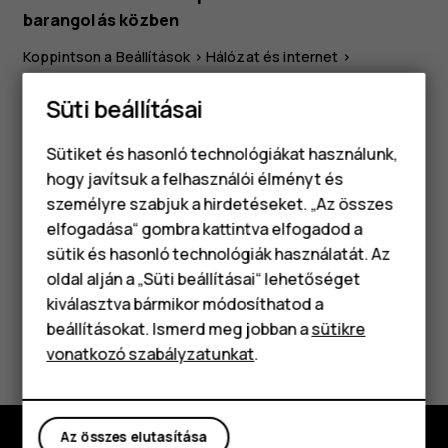
barangolás közben
Koppintson a
Beállítások
>
Hálózat és internet
>
Mobilhálózat
lehetőségre, majd kapcsolja az
Barangolás
Süti beállításai
1
lehetőséget
Be
állásba.
Tipp:
Az adatforgalom követéséhez koppintson a
Sütiket és hasonló technológiákat használunk,
Beállítások
>
Hálózat és internet
>
Adathasználat
hogy javítsuk a felhasználói élményt és
lehetőségre.
személyre szabjuk a hirdetéseket. „Az összes
elfogadása“ gombra kattintva elfogadod a
Okostelefonok
sütik és hasonló technológiák használatát. Az
Klasszikus telefonok
oldal alján a „Süti beállításai“ lehetőséget
kiválasztva bármikor módosíthatod a
Tartozékok
beállításokat. Ismerd meg jobban a
sütikre
Hasznosnak találtad?
vonatkozó szabályzatunkat
.
Táblagépek
Igen
Nem
Az összes elutasítása