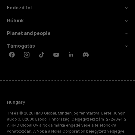
Fedezd fel
Rólunk
Planet and people
Támogatás
Facebook
Instagram
Tiktok
Youtube
Linkedin
Discord
Hungary
TM és © 2026 HMD Global. Minden jog fenntartva. Bertel Jungin
aukio 9, 02600 Espoo, Finnország. Cégjegyzékszám: 2724044-2.
A HMD Global Oy a Nokia márka engedélyese a telefonokra
vonatkozóan. A Nokia a Nokia Corporation bejegyzett védjegye.