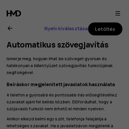
Nokia
6.2
Nyelv kiválasztása
Letöltés
felhasználói
Automatikus szövegjavítás
kézikönyv
Ismerje meg, hogyan írhat be szöveget gyorsan és
hatékonyan a billentyűzet szövegjavítás funkciójának
segítségével.
Beíráskor megjelenített javaslatok használata
A telefon a gyorsabb és pontosabb írás elősegítéséhez
szavakat ajánl fel beírás közben. Előfordulhat, hogy a
szójavasló funkció nem érhető el minden nyelven.
Amikor elkezd beírni egy szót, telefonja felajánlja a
lehetséges szavakat. Ha a javaslatsávon megjelenik a