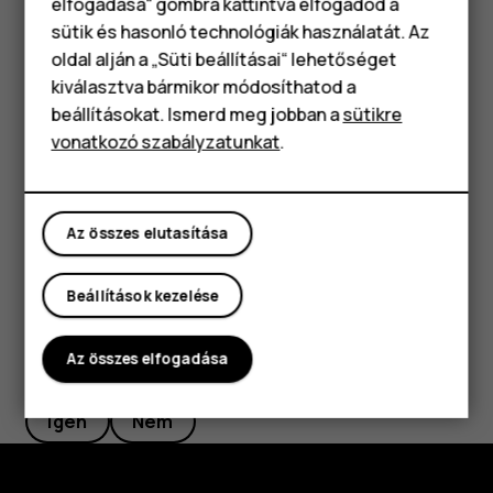
elfogadása“ gombra kattintva elfogadod a
Okostelefonok
Ha észreveszi, hogy helytelenül írt be egy szót,
sütik és hasonló technológiák használatát. Az
koppintson rá; ekkor megjelennek a szó javítási javaslatai.
Klasszikus telefonok
oldal alján a „Süti beállításai“ lehetőséget
kiválasztva bármikor módosíthatod a
A helyesírás-ellenőrző kikapcsolása
Tartozékok
beállításokat. Ismerd meg jobban a
sütikre
Koppintson a
Beállítások
>
Rendszer
>
Nyelvek és bevitel
vonatkozó szabályzatunkat
.
Táblagépek
>
Speciális
>
Helyesírás-ellenőrző
lehetőségre, majd
kapcsolja ki a
Helyesírás-ellenőrző használata
lehetőséget.
Az összes elutasítása
Beállítások kezelése
Az összes elfogadása
Hasznosnak találtad?
Igen
Nem