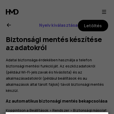
A
Nokia
Nyelv kiválasztása
Letöltés
G22
Biztonsági mentés készítése
felhasználói
az adatokról
kézikönyve
Adatai biztonsága érdekében használja a telefon
biztonsági mentési funkcióját. Az eszközadatokról
(például Wi-Fi-jelszavak és híváslista) és az
alkalmazásadatokról (például beállítások és au
alkalmazások által tárolt fájlok) távoli biztonsági mentés
készül.
Az automatikus biztonsági mentés bekapcsolása
Koppintson a
Beállítások
>
Rendszer
>
Biztonsági másolat