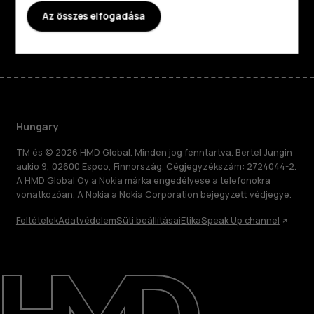
Az összes elfogadása
Facebook
Instagram
Tiktok
Youtube
Linkedin
Discord
Hungary
TM és © 2026 HMD Global. Minden jog fenntartva. Bertel Jungin
aukio 9, 02600 Espoo, Finnország. Cégjegyzékszám: 2724044-2.
A HMD Global Oy a Nokia márka engedélyese a telefonokra
vonatkozóan. A Nokia a Nokia Corporation bejegyzett védjegye.
Feltételek
Adatvédelem
Süti beállításai
Etika
Speak Up channel
Rólunk
Javítás, újrafelhasználás, újrahasznosítás