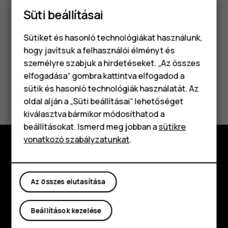
lehetőségre, és kapcsolja be a biztonsági másolat
Süti beállításai
készítését.
Sütiket és hasonló technológiákat használunk,
hogy javítsuk a felhasználói élményt és
személyre szabjuk a hirdetéseket. „Az összes
elfogadása“ gombra kattintva elfogadod a
Okostelefonok
sütik és hasonló technológiák használatát. Az
Hasznosnak találtad?
Klasszikus telefonok
oldal alján a „Süti beállításai“ lehetőséget
kiválasztva bármikor módosíthatod a
Igen
Nem
Tartozékok
beállításokat. Ismerd meg jobban a
sütikre
vonatkozó szabályzatunkat
.
Táblagépek
Fedezd fel
Rólunk
Az összes elutasítása
Planet and people
Beállítások kezelése
Támogatás