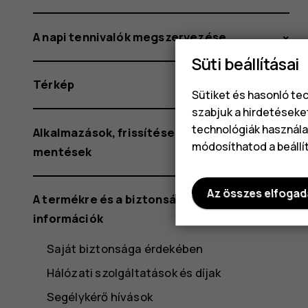
A napi tennivalók megszervezése
Süti beállításai
Térkép
Sütiket és hasonló te
szabjuk a hirdetéseke
technológiák használat
Alkalmazások, frissítések és biztonsági
módosíthatod a beállí
mentések
Az összes elfoga
A termékre és a biztonságra vonatkozó
információk
Saját biztonsága érdekében
Hálózati szolgáltatások és díjak
Segélykérő hívások