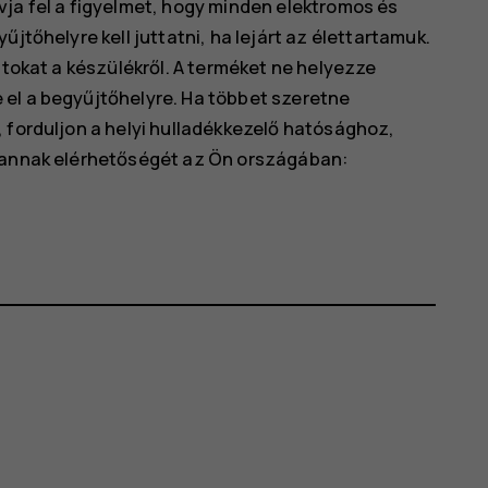
vja fel a figyelmet, hogy minden elektromos és
jtőhelyre kell juttatni, ha lejárt az élettartamuk.
atokat a készülékről. A terméket ne helyezze
el a begyűjtőhelyre. Ha többet szeretne
 forduljon a helyi hulladékkezelő hatósághoz,
s annak elérhetőségét az Ön országában: