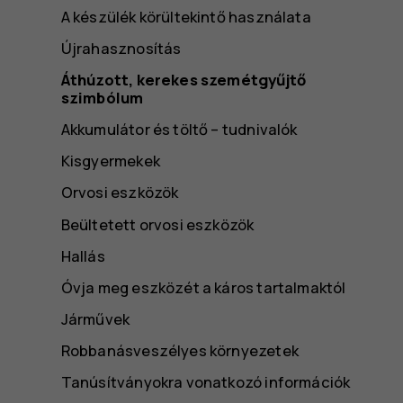
A készülék körültekintő használata
Újrahasznosítás
Áthúzott, kerekes szemétgyűjtő
szimbólum
Akkumulátor és töltő – tudnivalók
Kisgyermekek
Orvosi eszközök
Beültetett orvosi eszközök
Hallás
Óvja meg eszközét a káros tartalmaktól
Járművek
Robbanásveszélyes környezetek
Tanúsítványokra vonatkozó információk