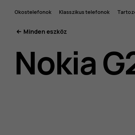
A
Okostelefonok
Klasszikus telefonok
Tartoz
Minden eszköz
Nokia
Nokia G
G22
felhaszná