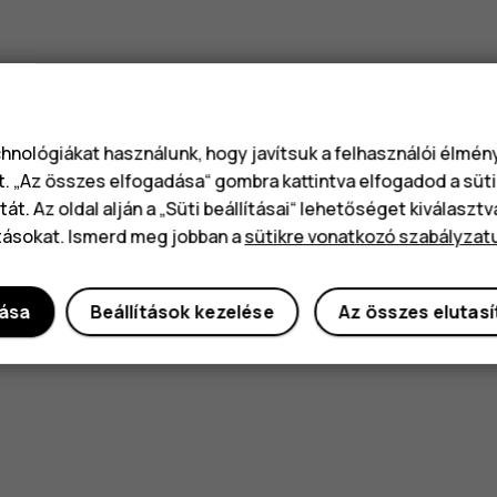
chnológiákat használunk, hogy javítsuk a felhasználói élmé
t. „Az összes elfogadása“ gombra kattintva elfogadod a süti
át. Az oldal alján a „Süti beállításai“ lehetőséget kiválaszt
tásokat. Ismerd meg jobban a
sütikre vonatkozó szabályzat
dása
Beállítások kezelése
Az összes elutas