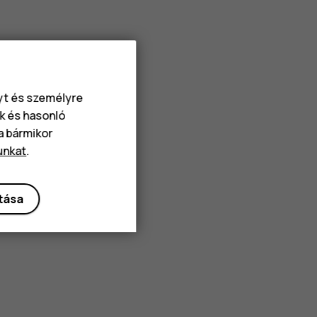
nyt és személyre
k és hasonló
va bármikor
unkat
.
ítása