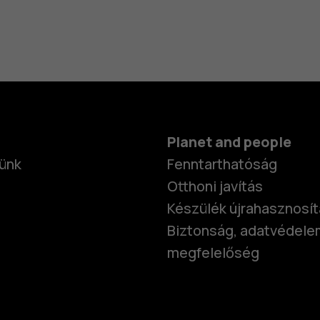
Planet and people
ünk
Fenntarthatóság
Otthoni javítás
Készülék újrahasznosí
Biztonság, adatvédele
megfelelőség