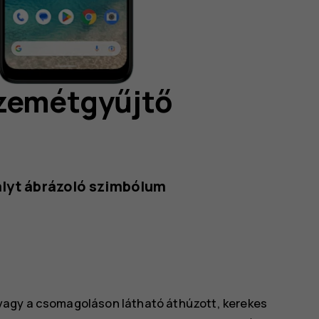
szemétgyűjtő
ályt ábrázoló szimbólum
vagy a csomagoláson látható áthúzott, kerekes