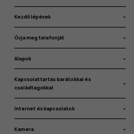
Kezdő lépések
Óvja meg telefonját
Alapok
Kapcsolattartás barátokkal és
családtagokkal
Internet és kapcsolatok
Kamera