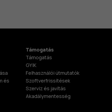
Támogatás
Támogatás
GYIK
tása
Felhasználói útmutatók
m és
Szoftverfrissítések
Szerviz és javítás
Akadálymentesség