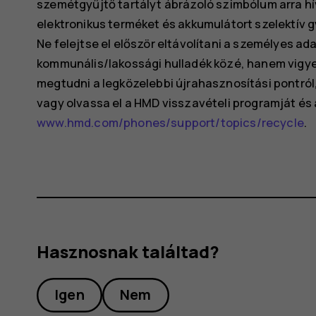
szemétgyűjtő tartályt ábrázoló szimbólum arra hí
elektronikus terméket és akkumulátort szelektív gyű
Ne felejtse el először eltávolítani a személyes ad
kommunális/lakossági hulladék közé, hanem vigye 
megtudni a legközelebbi újrahasznosítási pontról,
vagy olvassa el a HMD visszavételi programját é
www.hmd.com/phones/support/topics/recycle
.
Hasznosnak találtad?
Igen
Nem