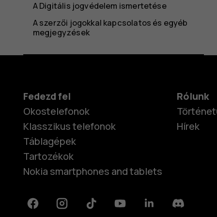
A Digitális jogvédelem ismertetése
A szerzői jogokkal kapcsolatos és egyéb
megjegyzések
Fedezd fel
Rólunk
Okostelefonok
Történet
Klasszikus telefonok
Hírek
Táblagépek
Tartozékok
Nokia smartphones and tablets
Facebook
Instagram
Tiktok
Youtube
Linkedin
Discord