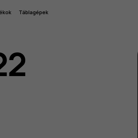
ékok
Táblagépek
22
lói