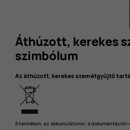
ve
Áthúzott, kerekes 
szimbólum
Az áthúzott, kerekes szemétgyűjtő tart
A terméken, az akkumulátoron, a dokumentáción 