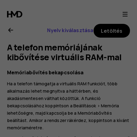
A
Nokia
Nyelv kiválasztása
Letöltés
G22
A telefon memóriájának
felhasználói
kibővítése virtuális RAM-mal
kézikönyve
Memóriabővítés bekapcsolása
Ha a telefon támogatja a virtuális RAM funkciót, több
alkalmazás lehet megnyitva a háttérben, és
akadásmentesen válthat közöttük. A funkció
bekapcsolásához koppintson a
Beállítások
>
Memória
lehetőségre, majd kapcsolja be a
Memóriabővítés
beállítást. Amikor a rendszer rákérdez, koppintson a kívánt
memóriaméretre.