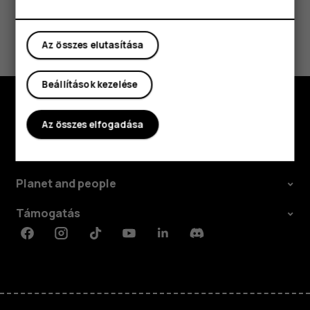
Hasznosnak találtad?
Az összes elutasítása
Igen
Nem
Beállítások kezelése
Fedezd fel
Az összes elfogadása
Rólunk
Planet and people
Támogatás
Facebook
Instagram
Tiktok
Youtube
Linkedin
Discord