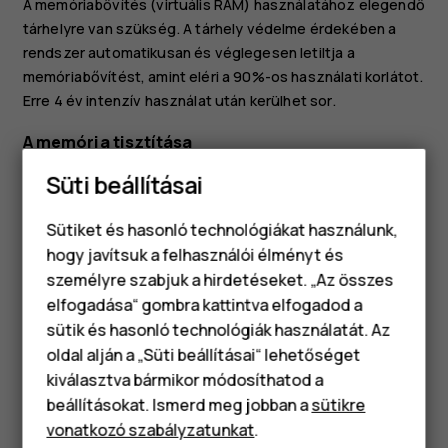
A memóriabővítés (virtuális RAM) használatához elegendő
tárhelyre van szükség. A tárhely védelme érdekében a
rendszer automatikusan és véglegesen letiltja a
memóriabővítést, amint eléri a 90%-os használati korlátot.
Erre 4 év intenzív használat után kerülhet sor.
A memória tisztítása
Süti beállításai
Ha meg szeretné tisztítani a telefon memóriáját a
háttérben futó szükségtelen alkalmazásoktól, koppintson
a
Beállítások
>
Memória
>
Összes törlése
lehetőségre. Ha
Sütiket és hasonló technológiákat használunk,
vannak olyan alkalmazások, amelyeket mindig futtatni
hogy javítsuk a felhasználói élményt és
szeretne a háttérben, zárja ki őket a tisztításból:
személyre szabjuk a hirdetéseket. „Az összes
koppintson a
Beállítások
>
Memória
>
Kizárt alkalmazások
elfogadása“ gombra kattintva elfogadod a
Okostelefonok
lehetőségre, és kapcsolja be azokat az alkalmazásokat,
sütik és hasonló technológiák használatát. Az
amelyeket nyitva szeretne tartani.
Klasszikus telefonok
oldal alján a „Süti beállításai“ lehetőséget
kiválasztva bármikor módosíthatod a
Tartozékok
beállításokat. Ismerd meg jobban a
sütikre
vonatkozó szabályzatunkat
.
Táblagépek