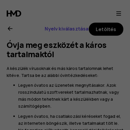
A
Nokia
Nyelv kiválasztása
Letöltés
G22
Óvja meg eszközét a káros
felhasználói
tartalmaktól
kézikönyve
A készülék vírusoknak és más káros tartalomnak lehet
kitéve. Tartsa be az alábbi óvintézkedéseket:
Legyen óvatos az üzenetek megnyitásakor. Azok
rosszindulatú szoftvereket tartalmazhatnak, vagy
más módon tehetnek kárt a készülékben vagy a
számítógépben.
Legyen óvatos, ha csatlakozási kéréseket fogad el,
az interneten böngészik, illetve tartalmakat tölt le.