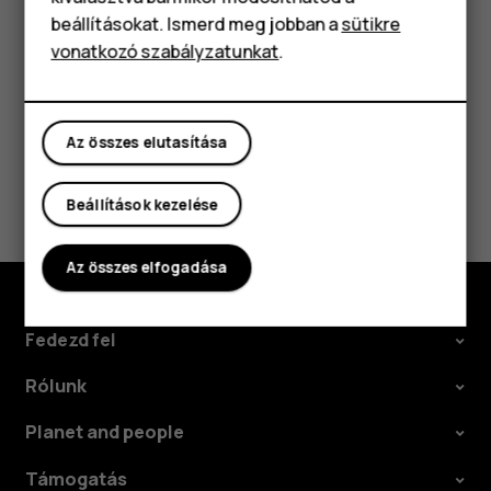
Tartozékok
semmilyen felelősséget.
beállításokat. Ismerd meg jobban a
sütikre
vonatkozó szabályzatunkat
.
Táblagépek
Az összes elutasítása
Hasznosnak találtad?
Beállítások kezelése
Igen
Nem
Az összes elfogadása
Fedezd fel
Rólunk
Planet and people
Támogatás