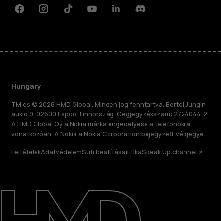
Facebook
Instagram
Tiktok
Youtube
Linkedin
Discord
Hungary
TM és © 2026 HMD Global. Minden jog fenntartva. Bertel Jungin
aukio 9, 02600 Espoo, Finnország. Cégjegyzékszám: 2724044-2.
A HMD Global Oy a Nokia márka engedélyese a telefonokra
vonatkozóan. A Nokia a Nokia Corporation bejegyzett védjegye.
Feltételek
Adatvédelem
Süti beállításai
Etika
Speak Up channel
Rólunk
Javítás, újrafelhasználás, újrahasznosítás
Támogatás