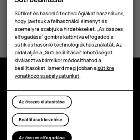
Sütiket és hasonló technológiákat használunk,
hogy javítsuk a felhasználói élményt és
személyre szabjuk a hirdetéseket. „Az összes
Hasznosnak találtad?
elfogadása“ gombra kattintva elfogadod a
Okostelefonok
sütik és hasonló technológiák használatát. Az
Klasszikus telefonok
Igen
Nem
oldal alján a „Süti beállításai“ lehetőséget
kiválasztva bármikor módosíthatod a
Tartozékok
beállításokat. Ismerd meg jobban a
sütikre
vonatkozó szabályzatunkat
.
Táblagépek
Fedezd fel
Rólunk
Az összes elutasítása
Planet and people
Támogatás
Beállítások kezelése
Facebook
Instagram
Tiktok
Youtube
Linkedin
Discord
Az összes elfogadása