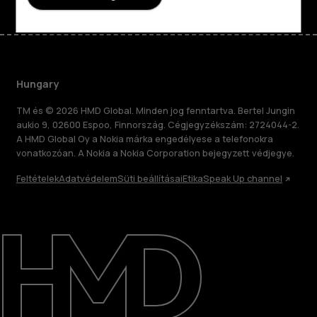
Hungary
TM és © 2026 HMD Global. Minden jog fenntartva. Bertel Jungin
aukio 9, 02600 Espoo, Finnország. Cégjegyzékszám: 2724044-2.
A HMD Global Oy a Nokia márka engedélyese a telefonokra
vonatkozóan. A Nokia a Nokia Corporation bejegyzett védjegye.
Feltételek
Adatvédelem
Süti beállításai
Etika
Speak Up channel
Rólunk
Javítás, újrafelhasználás, újrahasznosítás
Támogatás
Hungary