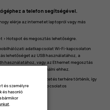
tógéphez a telefon segítségével.
ogy elérje az internetet laptopról vagy más
et
>
Hotspot és megosztás
lehetőségre.
obilhálózati adatkapcsolat Wi-Fi-kapcsolaton
tás
lehetőséget az USB használatához, a
th használatához, vagy az
Ethernet megosztás
csolatot szeretne használni ehhez.
lt adatkapcsolati előfizetés terhére történik, így
éggel és a költségekkel kapcsolatos
nyt és személyre
k és hasonló
oz.
va bármikor
unkat
.