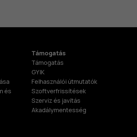
Támogatás
Támogatás
GYIK
tása
Felhasználói útmutatók
m és
Szoftverfrissítések
Szerviz és javítás
Akadálymentesség