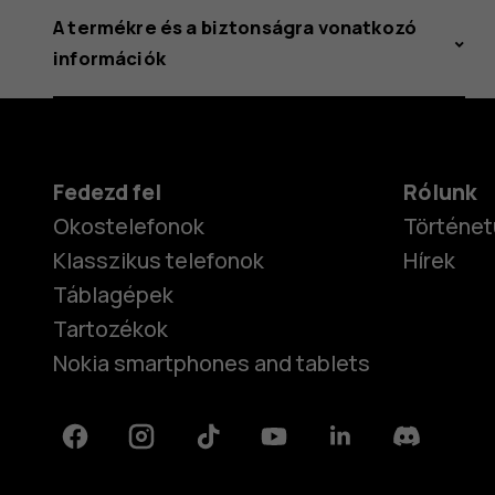
A termékre és a biztonságra vonatkozó
információk
Fedezd fel
Rólunk
Okostelefonok
Történet
Klasszikus telefonok
Hírek
Táblagépek
Tartozékok
Nokia smartphones and tablets
Facebook
Instagram
Tiktok
Youtube
Linkedin
Discord