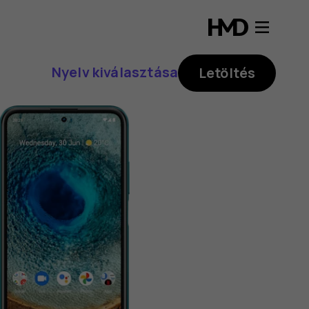
Nyelv kiválasztása
Letöltés