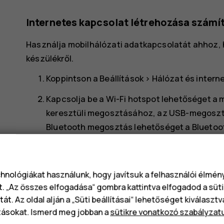
Internetes kapcsolat létrehozása számí
Használja mobilhálózati adatkapcsolatát ahhoz, h
készülékről.
Koppintson a
Beállítások
>
Hálózat és intern
Kapcsolja be a
Wi-Fi hotspot
lehetőséget a m
keresztüli megosztásához, az
USB-megosz
Bluetooth megosztás
lehetőséget a Bluetoo
lehetőséget, ha vezetékes USB Ethernet kap
A másik eszközön az adatátvitel az Ön által haszná
az adatátviteli költségekkel járhat. Az elérhetős
chnológiákat használunk, hogy javítsuk a felhasználói élmé
t. „Az összes elfogadása“ gombra kattintva elfogadod a süti
tájékoztatásért forduljon hálózati szolgáltatójáh
át. Az oldal alján a „Süti beállításai“ lehetőséget kiválaszt
tásokat. Ismerd meg jobban a
sütikre vonatkozó szabályzat