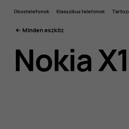
Nokia
Okostelefonok
Klasszikus telefonok
Tartoz
Minden eszköz
X10
Nokia X
felhaszná
kéziköny