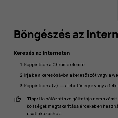
Böngészés az inter
Keresés az interneten
Koppintson a
Chrome
elemre.
Írja be a keresősávba a keresőszót vagy a we
trending_flat
Koppintson a(z)
lehetőségre vagy a felkín
Tipp:
Ha hálózati szolgáltatója nem számít fe
költségek megtakarítása érdekében használ
csatlakozáshoz.