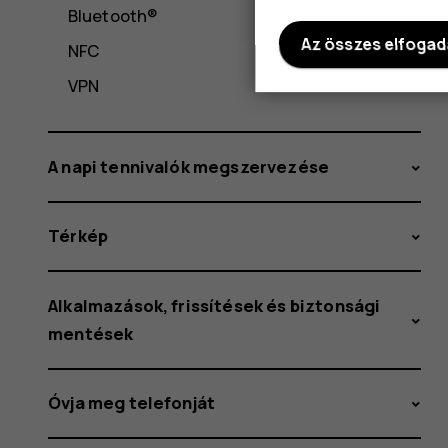
Bluetooth®
Az összes elfoga
NFC
VPN
A napi tennivalók megszervezése
Térkép
Alkalmazások, frissítések és biztonsági
mentések
Óvja meg telefonját