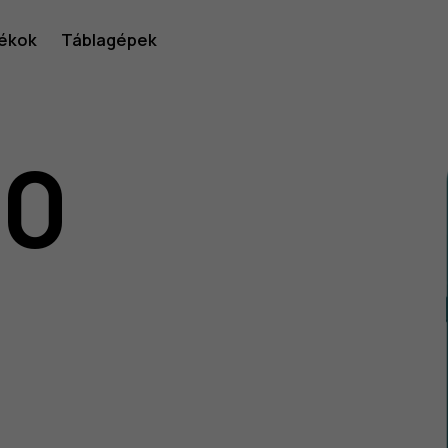
ékok
Táblagépek
10
lói
v