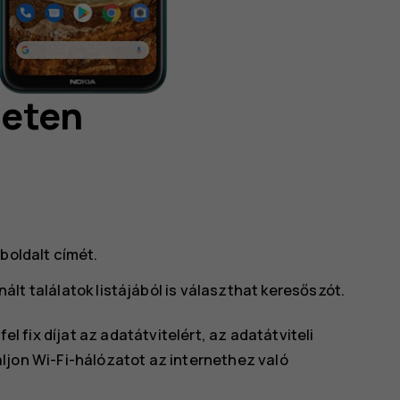
neten
boldalt címét.
ált találatok listájából is választhat keresőszót.
l fix díjat az adatátvitelért, az adatátviteli
jon Wi-Fi-hálózatot az internethez való