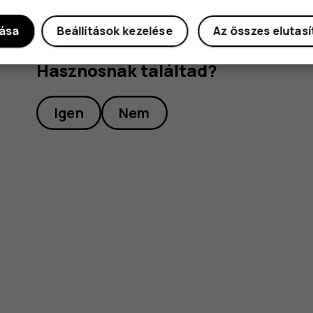
dása
Beállítások kezelése
Az összes elutas
Hasznosnak találtad?
Igen
Nem