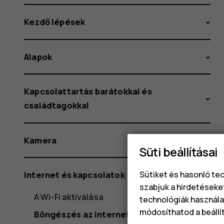
Kezdő lépések
Alapok
Kapcsolattartás barátokkal és
családtagokkal
Kamera
Süti beállításai
Sütiket és hasonló te
Internet és kapcsolatok
szabjuk a hirdetéseke
A Wi-Fi aktiválása
technológiák használat
módosíthatod a beállí
Böngészés az interneten