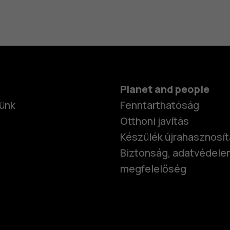
Planet and people
ünk
Fenntarthatóság
Otthoni javítás
Készülék újrahasznosí
Biztonság, adatvédele
megfelelőség