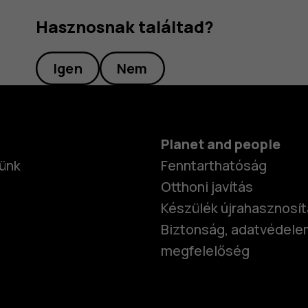
Hasznosnak találtad?
Igen
Nem
Planet and people
ünk
Fenntarthatóság
Otthoni javítás
Készülék újrahasznosí
Biztonság, adatvédele
megfelelőség