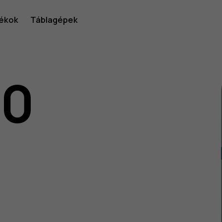
ékok
Táblagépek
10
lói
v