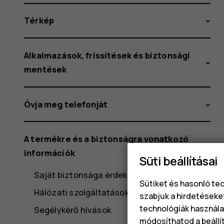
Térkép
Alkalmazások, frissítések és biztonsági
mentések
Óvja meg telefonját
A termékre és a biztonságra vonatkozó
információk
Süti beállításai
Saját biztonsága érdekében
Sütiket és hasonló te
Hálózati szolgáltatások és díjak
szabjuk a hirdetéseke
technológiák használat
Segélykérő hívások
módosíthatod a beállí