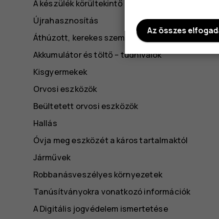
A készülék körültekintő használata
Újrahasznosítás
Az összes elfoga
Áthúzott, kerekes szemétgyűjtő szimbólum
Akkumulátor és töltő – tudnivalók
Kisgyermekek
Orvosi eszközök
Beültetett orvosi eszközök
Hallás
Óvja meg eszközét a káros tartalmaktól
Járművek
Robbanásveszélyes környezetek
Tanúsítványokra vonatkozó információk
A Digitális jogvédelem ismertetése