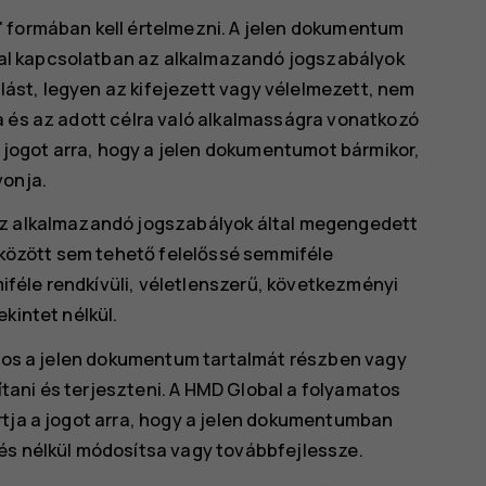
" formában kell értelmezni. A jelen dokumentum
al kapcsolatban az alkalmazandó jogszabályok
állást, legyen az kifejezett vagy vélelmezett, nem
a és az adott célra való alkalmasságra vonatkozó
a jogot arra, hogy a jelen dokumentumot bármikor,
vonja.
az alkalmazandó jogszabályok által megengedett
özött sem tehető felelőssé semmiféle
féle rendkívüli, véletlenszerű, következményi
kintet nélkül.
tilos a jelen dokumentum tartalmát részben vagy
ani és terjeszteni. A HMD Global a folyamatos
rtja a jogot arra, hogy a jelen dokumentumban
és nélkül módosítsa vagy továbbfejlessze.