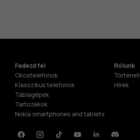
Fedezd fel
Rólunk
Okostelefonok
Történet
Klasszikus telefonok
Hírek
Táblagépek
Tartozékok
Nokia smartphones and tablets
Facebook
Instagram
Tiktok
Youtube
Linkedin
Discord