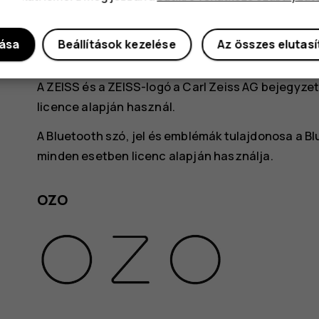
A HMD Global Oy a Nokia márkájú telefonok és tábl
Nokia Corporation bejegyzett védjegye.
dása
Beállítások kezelése
Az összes elutas
Az Android, a Google és az egyéb kapcsolódó jele
A ZEISS és a ZEISS-logó a Carl Zeiss AG bejegyze
licence alapján használ.
A Bluetooth szó, jel és emblémák tulajdonosa a Blu
minden esetben licenc alapján használja.
OZO