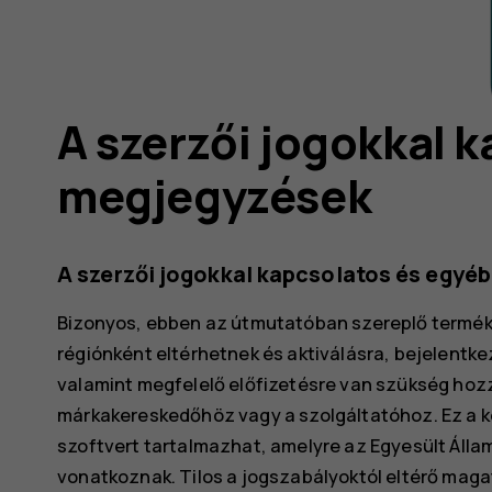
A szerzői jogokkal 
megjegyzések
A szerzői jogokkal kapcsolatos és egyé
Bizonyos, ebben az útmutatóban szereplő terméke
régiónként eltérhetnek és aktiválásra, bejelentk
valamint megfelelő előfizetésre van szükség hozz
márkakereskedőhöz vagy a szolgáltatóhoz. Ez a k
szoftvert tartalmazhat, amelyre az Egyesült Áll
vonatkoznak. Tilos a jogszabályoktól eltérő maga