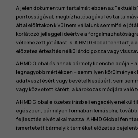
A jelen dokumentum tartalmát ebben az "aktuális
pontosságával, megbízhatóságával és tartalmáv
által előírtakon kívül nem vállalunk semmiféle jót
korlátozó jelleggel ideértve a forgalmazhatóságr
vélelmezett jótállást is. A HMD Global fenntartja 
előzetes értesítés nélkül átdolgozza vagy vissza
A HMD Global és annak bármely licencbe adója – 
legnagyobb mértékben – semmilyen körülmények k
adatvesztésért vagy bevételkiesésért, sem semmi
vagy közvetett kárért, a károkozás módjára való te
A HMD Global előzetes írásbeli engedélye nélkül 
egészben, bármilyen formában lemásolni, továbbít
fejlesztés elvét alkalmazza. A HMD Global fennta
ismertetett bármelyik terméket előzetes bejelent