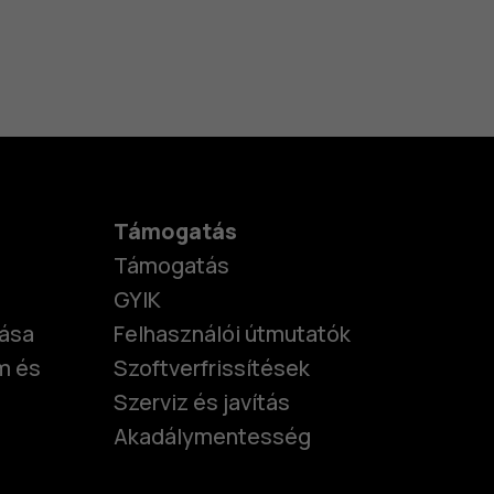
Támogatás
Támogatás
GYIK
tása
Felhasználói útmutatók
m és
Szoftverfrissítések
Szerviz és javítás
Akadálymentesség