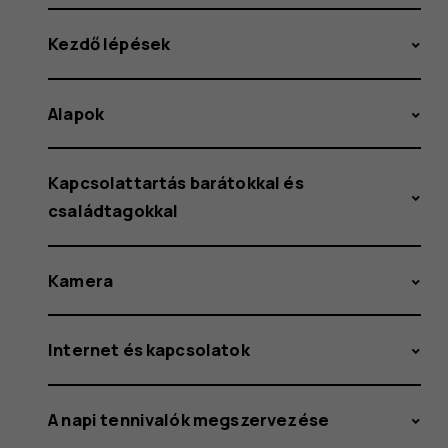
Kezdő lépések
Alapok
Kapcsolattartás barátokkal és
családtagokkal
Kamera
Internet és kapcsolatok
A napi tennivalók megszervezése