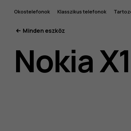
Nokia
Okostelefonok
Klasszikus telefonok
Tartoz
Minden eszköz
X10
Nokia X
felhaszná
kéziköny