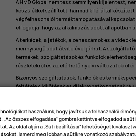
A HMD Global nem tesz semmilyen kijelentést, nem b
készülékkel szállított, harmadik fél által készíte
végfelhasználói terméktámogatásával kapcsolatb
elfogadja, hogy az alkalmazás adott állapotban ál
A térképek, a játékok, a zeneszámok és a videók le
mennyiségű adat átvitelével járhat. A szolgáltató 
termékek, szolgáltatások és funkciók elérhetőség
részletekről és az elérhető nyelvi változatokról 
Bizonyos szolgáltatások, funkciók és termékspeci
feltételek, kikötések és díjak vonatkozhatnak ráju
A specifikációk, funkciók és egyéb termékinformá
megváltozhat.
chnológiákat használunk, hogy javítsuk a felhasználói élmé
A készülék Ön általi használatára a HMD Global
ht
t. „Az összes elfogadása“ gombra kattintva elfogadod a süti
át. Az oldal alján a „Süti beállításai“ lehetőséget kiválaszt
Adatvédelmi irányelve alkalmazandó.
tásokat. Ismerd meg jobban a
sütikre vonatkozó szabályzat