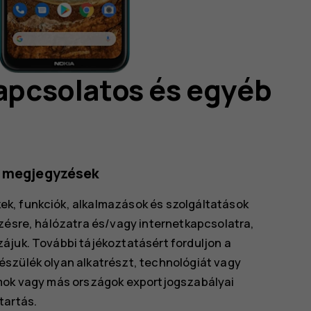
kapcsolatos és egyéb
b megjegyzések
k, funkciók, alkalmazások és szolgáltatások
ezésre, hálózatra és/vagy internetkapcsolatra,
ájuk. További tájékoztatásért forduljon a
észülék olyan alkatrészt, technológiát vagy
amok vagy más országok exportjogszabályai
tartás.