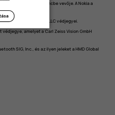
agépek kizárólagos licencbe vevője. A Nokia a
ítása
k és emblémák a Google LLC védjegyei.
tt védjegye, amelyet a Carl Zeiss Vision GmbH
etooth SIG, Inc., és az ilyen jeleket a HMD Global