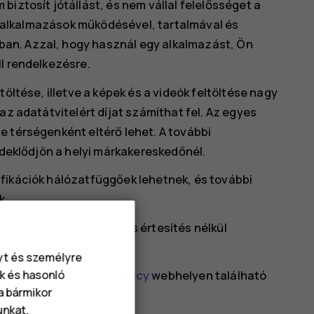
iztosít jótállást, és nem vállal felelősséget a
tt alkalmazások működésével, tartalmával és
an. Azzal, hogy használ egy alkalmazást, Ön
l rendelkezésre.
töltése, illetve a képek és a videók feltöltése nagy
az adatátvitelért díjat számíthat fel. Az egyes
e térségenként eltérő lehet. A további
érdeklődjön a helyi márkakereskedőnél.
fikációk hálózatfüggőek lehetnek, és további
k.
ciók mindegyike előzetes értesítés nélkül
nyt és személyre
tp://www.hmd.com/privacy
webhelyen található
k és hasonló
va bármikor
unkat
.