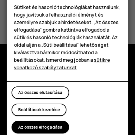
Sütiket és hasonló technológiákat használunk,
hogy javítsuk a felhasználói élményt és
Hasznosnak találtad?
személyre szabjuk a hirdetéseket. „Az összes
elfogadása“ gombra kattintva elfogadod a
Okostelefonok
sütik és hasonló technológiák használatát. Az
Igen
Nem
Klasszikus telefonok
oldal alján a „Süti beállításai“ lehetőséget
kiválasztva bármikor módosíthatod a
Tartozékok
beállításokat. Ismerd meg jobban a
sütikre
Fedezd fel
vonatkozó szabályzatunkat
.
Táblagépek
Rólunk
Planet and people
Az összes elutasítása
Támogatás
Beállítások kezelése
Facebook
Instagram
Tiktok
Youtube
Linkedin
Discord
Az összes elfogadása