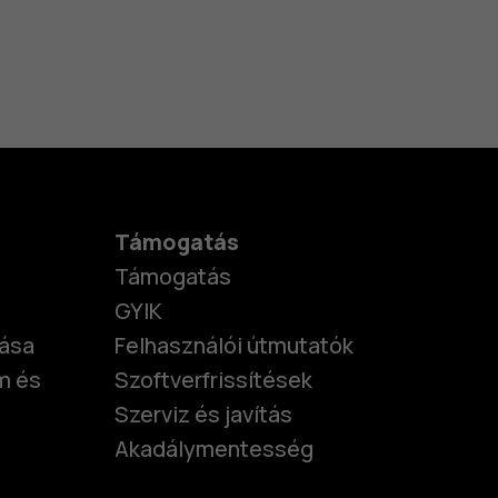
Támogatás
Támogatás
GYIK
tása
Felhasználói útmutatók
m és
Szoftverfrissítések
Szerviz és javítás
Akadálymentesség