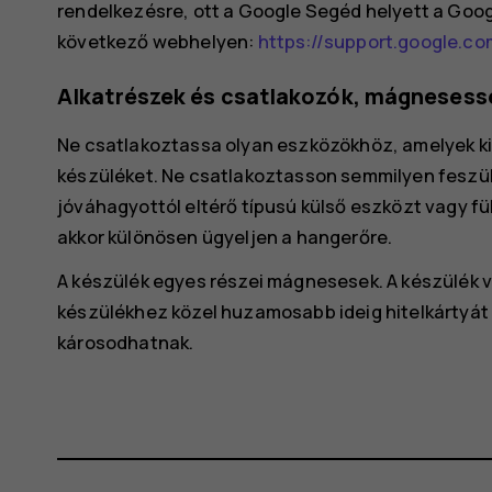
rendelkezésre, ott a Google Segéd helyett a Goog
következő webhelyen:
https://support.google.co
Alkatrészek és csatlakozók, mágnesess
Ne csatlakoztassa olyan eszközökhöz, amelyek kim
készüléket. Ne csatlakoztasson semmilyen feszül
jóváhagyottól eltérő típusú külső eszközt vagy f
akkor különösen ügyeljen a hangerőre.
A készülék egyes részei mágnesesek. A készülék v
készülékhez közel huzamosabb ideig hitelkártyát
károsodhatnak.