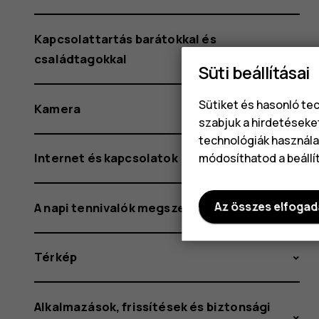
Kapcsolattartás barátokkal és
családtagokkal
Süti beállításai
Sütiket és hasonló te
Kamera
szabjuk a hirdetéseke
technológiák használat
Internet és kapcsolatok
módosíthatod a beállí
Az összes elfoga
A napi tennivalók megszervezése
Térkép
Alkalmazások, frissítések és biztonsági