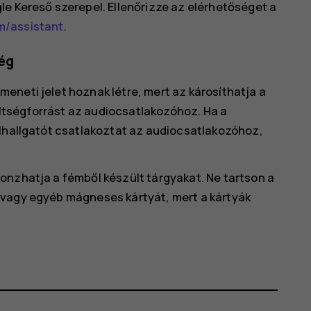
le Kereső szerepel. Ellenőrizze az elérhetőséget a
m/assistant
.
ég
eneti jelet hoznak létre, mert az károsíthatja a
tségforrást az audiocsatlakozóhoz. Ha a
ülhallgatót csatlakoztat az audiocsatlakozóhoz,
onzhatja a fémből készült tárgyakat. Ne tartson a
 vagy egyéb mágneses kártyát, mert a kártyák