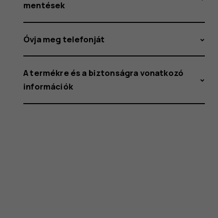
mentések
Óvja meg telefonját
A termékre és a biztonságra vonatkozó
információk