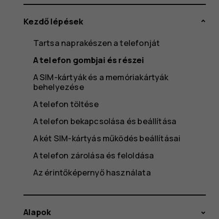
Kezdő lépések
Tartsa naprakészen a telefonját
A telefon gombjai és részei
A SIM-kártyák és a memóriakártyák
behelyezése
A telefon töltése
A telefon bekapcsolása és beállítása
A két SIM-kártyás működés beállításai
A telefon zárolása és feloldása
Az érintőképernyő használata
Alapok