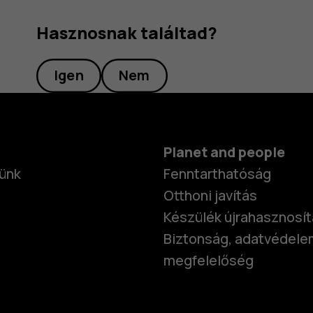
Hasznosnak találtad?
Igen
Nem
Planet and people
ünk
Fenntarthatóság
Otthoni javítás
Készülék újrahasznosí
Biztonság, adatvédele
megfelelőség