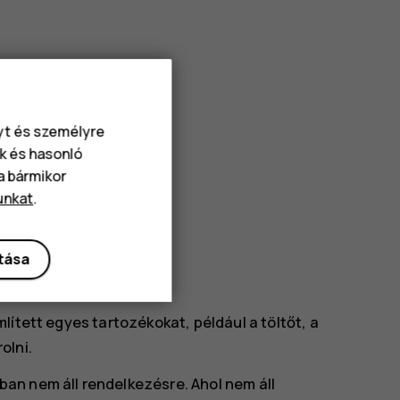
nyt és személyre
kelő
k és hasonló
va bármikor
unkat
.
ítása
lített egyes tartozékokat, például a töltőt, a
olni.
an nem áll rendelkezésre. Ahol nem áll