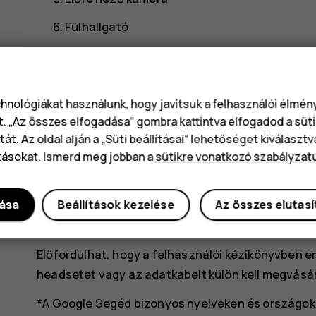
Fülhallgató
Mikrofon
Hangerőszabályzó gombok
chnológiákat használunk, hogy javítsuk a felhasználói élmé
Bekapcsoló-/Zárológomb, ujjlenyomat-érzé
t. „Az összes elfogadása“ gombra kattintva elfogadod a süti
át. Az oldal alján a „Süti beállításai“ lehetőséget kiválaszt
USB-csatlakozó
tásokat. Ismerd meg jobban a
sütikre vonatkozó szabályzat
Headset-csatlakozó
Mikrofon
dása
Beállítások kezelése
Az összes elutas
Hangszóró
Előfordulhat, hogy a felhasználói kézikönyvben em
headsetet vagy az adatkábelt külön kell megvásár
*A Google Segéd bizonyos nyelveken és országokb