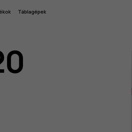
ékok
Táblagépek
20
lói
v