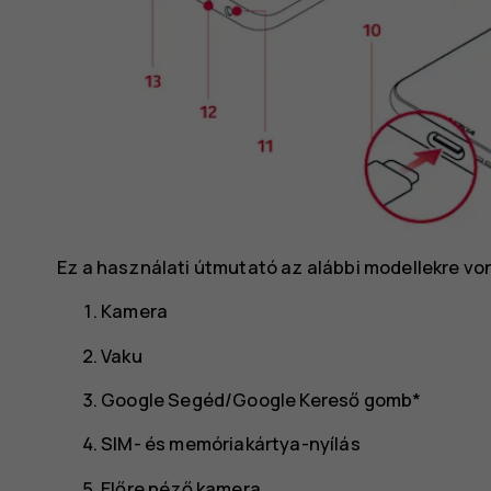
Ez a használati útmutató az alábbi modellekre von
Kamera
Vaku
Google Segéd/Google Kereső gomb*
SIM- és memóriakártya-nyílás
Előre néző kamera