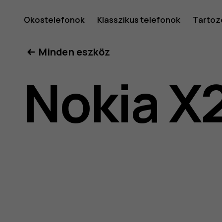
Nokia
Okostelefonok
Klasszikus telefonok
Tartoz
Minden eszköz
X20
Nokia X
felhaszná
kéziköny