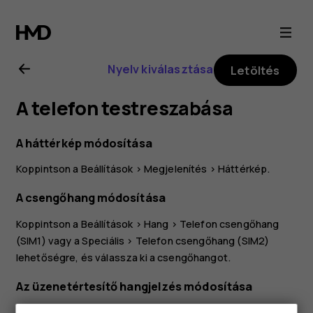
Nokia
X20
Nyelv kiválasztása
Letöltés
felhasználói
A telefon testreszabása
kézikönyv
A háttérkép módosítása
Koppintson a
Beállítások
>
Megjelenítés
>
Háttérkép
.
A csengőhang módosítása
Koppintson a
Beállítások
>
Hang
>
Telefon csengőhang
(SIM1)
vagy a
Speciális
>
Telefon csengőhang (SIM2)
lehetőségre, és válassza ki a csengőhangot.
Az üzenetértesítő hangjelzés módosítása
Koppintson a
Beállítások
>
Hang
>
Speciális
>