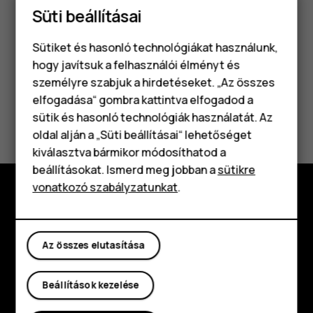
Süti beállításai
Alapértelmezett értesítési hang
lehetőségre.
Sütiket és hasonló technológiákat használunk,
hogy javítsuk a felhasználói élményt és
személyre szabjuk a hirdetéseket. „Az összes
elfogadása“ gombra kattintva elfogadod a
Okostelefonok
Hasznosnak találtad?
sütik és hasonló technológiák használatát. Az
Klasszikus telefonok
oldal alján a „Süti beállításai“ lehetőséget
Igen
Nem
kiválasztva bármikor módosíthatod a
Tartozékok
beállításokat. Ismerd meg jobban a
sütikre
vonatkozó szabályzatunkat
.
Táblagépek
Fedezd fel
Rólunk
Az összes elutasítása
Planet and people
Beállítások kezelése
Támogatás