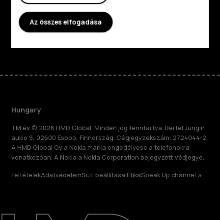
Támogatás
Az összes elfogadása
Facebook
Instagram
Tiktok
Youtube
Linkedin
Discord
Hungary
TM és © 2026 HMD Global. Minden jog fenntartva. Bertel Jungin
aukio 9, 02600 Espoo, Finnország. Cégjegyzékszám: 2724044-2.
A HMD Global Oy a Nokia márka engedélyese a telefonokra
vonatkozóan. A Nokia a Nokia Corporation bejegyzett védjegye.
Feltételek
Adatvédelem
Süti beállításai
Etika
Speak Up channel
Rólunk