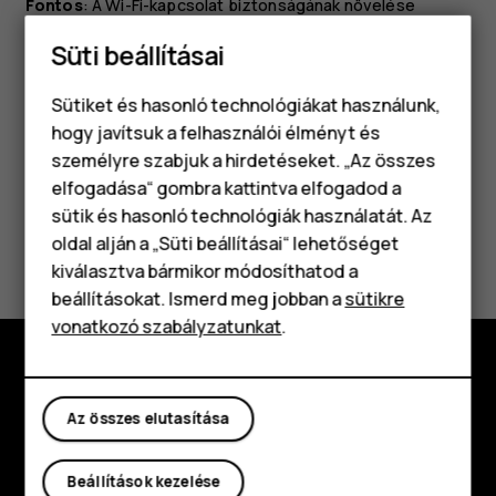
Fontos
: A Wi-Fi-kapcsolat biztonságának növelése
érdekében használjon titkosítást. A titkosítás
Süti beállításai
használatával csökkentheti annak kockázatát, hogy mások
hozzáférjenek az adataihoz.
Sütiket és hasonló technológiákat használunk,
hogy javítsuk a felhasználói élményt és
személyre szabjuk a hirdetéseket. „Az összes
elfogadása“ gombra kattintva elfogadod a
Okostelefonok
sütik és hasonló technológiák használatát. Az
Klasszikus telefonok
Hasznosnak találtad?
oldal alján a „Süti beállításai“ lehetőséget
kiválasztva bármikor módosíthatod a
Tartozékok
Igen
Nem
beállításokat. Ismerd meg jobban a
sütikre
vonatkozó szabályzatunkat
.
Táblagépek
Fedezd fel
Az összes elutasítása
Rólunk
Beállítások kezelése
Planet and people