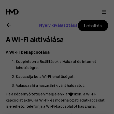
Nokia
X30
Nyelv kiválasztása
Letöltés
5G
A Wi-Fi aktiválása
felhasználói
A Wi-Fi bekapcsolása
útmutató
Koppintson a
Beállítások
>
Hálózat és internet
lehetőségre.
Kapcsolja be a
Wi-Fi
lehetőséget.
Válassza ki a használni kívánt hálózatot.
Ha a képernyő tetején megjelenik a
ikon, a Wi-Fi-
network_wifi
kapcsolat aktív. Ha Wi-Fi- és mobilhálózati adatkapcsolat
is elérhető, telefonja a Wi-Fi-kapcsolatot használja.