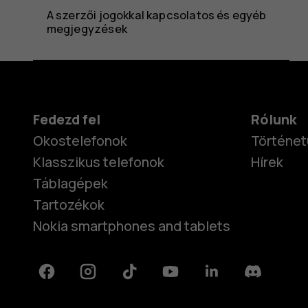
A szerzői jogokkal kapcsolatos és egyéb
megjegyzések
Fedezd fel
Rólunk
Okostelefonok
Történet
Klasszikus telefonok
Hírek
Táblagépek
Tartozékok
Nokia smartphones and tablets
Facebook
Instagram
Tiktok
Youtube
Linkedin
Discord