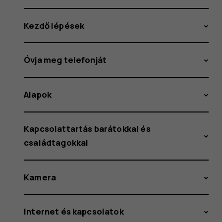
Kezdő lépések
Óvja meg telefonját
Alapok
Kapcsolattartás barátokkal és
családtagokkal
Kamera
Internet és kapcsolatok