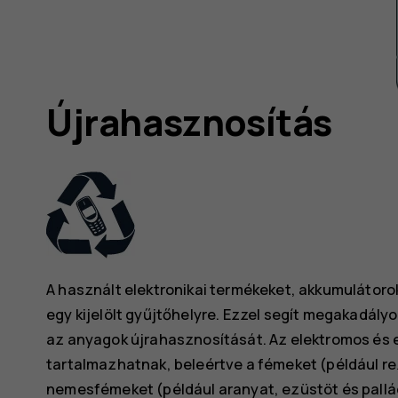
ó
Újrahasznosítás
A használt elektronikai termékeket, akkumulátor
egy kijelölt gyűjtőhelyre. Ezzel segít megakadályo
az anyagok újrahasznosítását. Az elektromos és 
tartalmazhatnak, beleértve a fémeket (például r
nemesfémeket (például aranyat, ezüstöt és pall