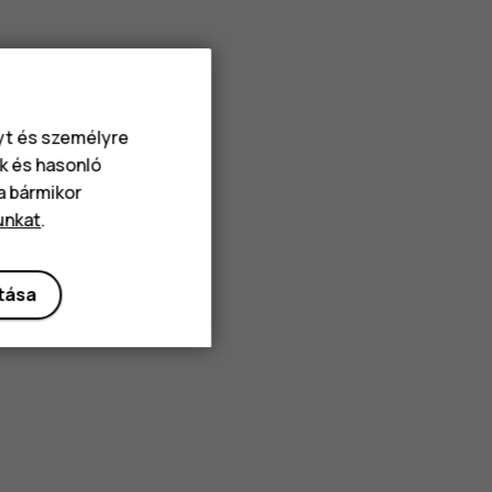
nyt és személyre
k és hasonló
va bármikor
unkat
.
ítása