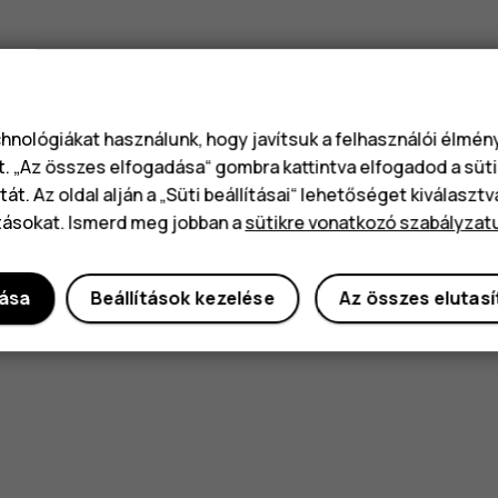
chnológiákat használunk, hogy javítsuk a felhasználói élmé
t. „Az összes elfogadása“ gombra kattintva elfogadod a süti
át. Az oldal alján a „Süti beállításai“ lehetőséget kiválaszt
tásokat. Ismerd meg jobban a
sütikre vonatkozó szabályzat
dása
Beállítások kezelése
Az összes elutas