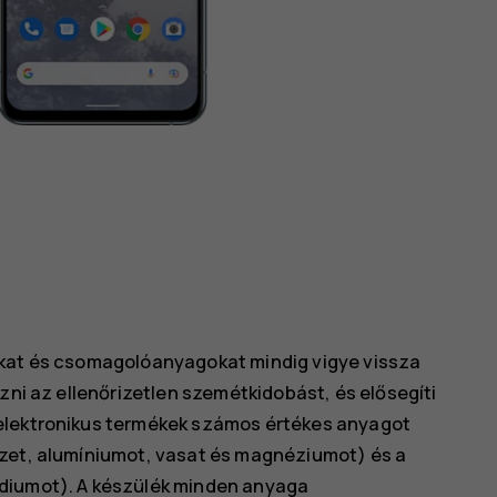
okat és csomagolóanyagokat mindig vigye vissza
zni az ellenőrizetlen szemétkidobást, és elősegíti
elektronikus termékek számos értékes anyagot
ezet, alumíniumot, vasat és magnéziumot) és a
ádiumot). A készülék minden anyaga