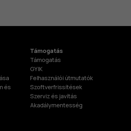
Támogatás
Támogatás
GYIK
tása
Felhasználói útmutatók
m és
Szoftverfrissítések
Szerviz és javítás
Akadálymentesség