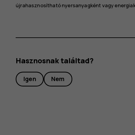
újrahasznosítható nyersanyagként vagy energiak
Hasznosnak találtad?
Igen
Nem