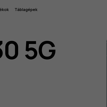
ékok
Táblagépek
30 5G
lói