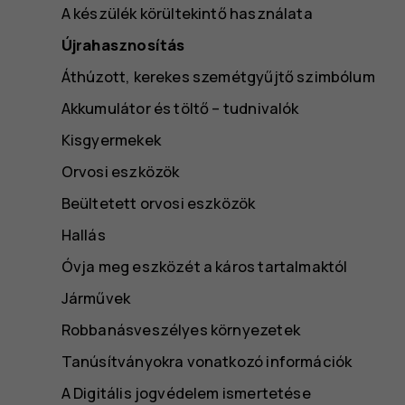
A készülék körültekintő használata
Újrahasznosítás
Áthúzott, kerekes szemétgyűjtő szimbólum
Akkumulátor és töltő – tudnivalók
Kisgyermekek
Orvosi eszközök
Beültetett orvosi eszközök
Hallás
Óvja meg eszközét a káros tartalmaktól
Járművek
Robbanásveszélyes környezetek
Tanúsítványokra vonatkozó információk
A Digitális jogvédelem ismertetése