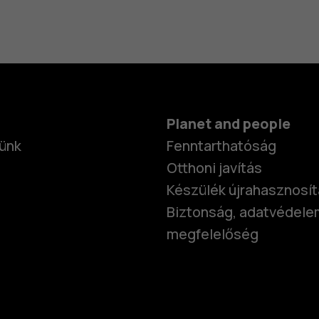
Planet and people
ünk
Fenntarthatóság
Otthoni javítás
Készülék újrahasznosí
Biztonság, adatvédele
megfelelőség