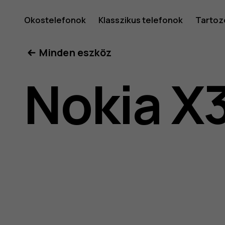
Nokia
Okostelefonok
Klasszikus telefonok
Tartoz
Minden eszköz
X30
Nokia X
5G
felhaszná