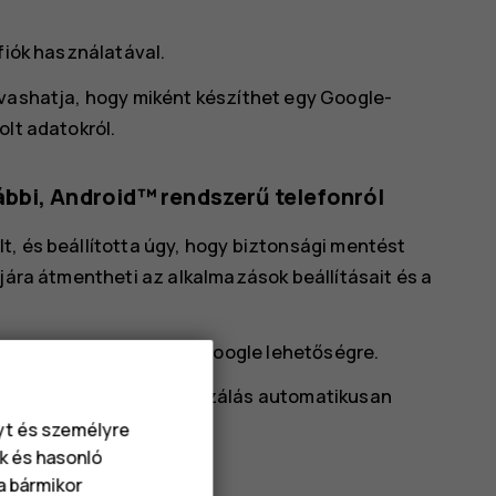
fiók használatával.
lvashatja, hogy miként készíthet egy Google-
olt adatokról.
bbi, Android™ rendszerű telefonról
t, és beállította úgy, hogy biztonsági mentést
njára átmentheti az alkalmazások beállításait és a
ok
>
Fiók hozzáadása
>
Google
lehetőségre.
vánt adatokat. A szinkronizálás automatikusan
 internetre.
nyt és személyre
k és hasonló
va bármikor