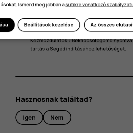
tásokat. Ismerd meg jobban a
sütikre vonatkozó szabályzat
A telefon kikapcsolásához nyomja meg egyszerr
gombot, majd válassza a
Kikapcsolás
lehetőséget
dása
Beállítások kezelése
Az összes elutas
Tipp:
Ha a bekapcsológombbal kapcsolná ki 
Kézmozdulatok
>
Bekapcsológomb nyomva 
tartás a Segéd indításához
lehetőséget.
Hasznosnak találtad?
Igen
Nem