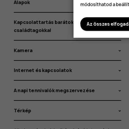
Alapok
módosíthatod a beállí
Kapcsolattartás barátokkal és
Az összes elfoga
családtagokkal
Kamera
Internet és kapcsolatok
A napi tennivalók megszervezése
Térkép