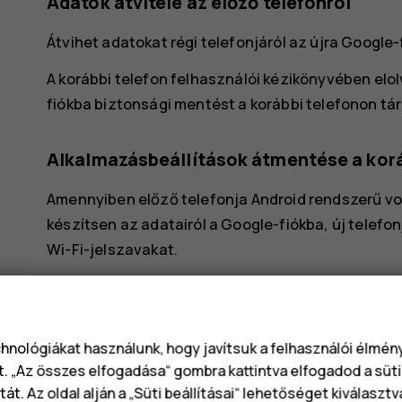
Adatok átvitele az előző telefonról
Átvihet adatokat régi telefonjáról az újra Google-
A korábbi telefon felhasználói kézikönyvében elo
fiókba biztonsági mentést a korábbi telefonon tár
Alkalmazásbeállítások átmentése a korá
Amennyiben előző telefonja Android rendszerű vol
készítsen az adatairól a Google-fiókba, új telefo
Wi-Fi-jelszavakat.
Koppintson a
Beállítások
>
Jelszavak és Fiók
Válassza ki az új telefonon helyreállítani kí
megkezdődik, amikor telefonja csatlakozik az
chnológiákat használunk, hogy javítsuk a felhasználói élmé
t. „Az összes elfogadása“ gombra kattintva elfogadod a süti
A telefon kikapcsolása
át. Az oldal alján a „Süti beállításai“ lehetőséget kiválaszt