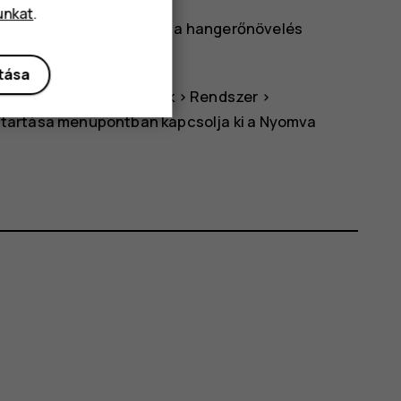
unkat
.
e a bekapcsológombot és a hangerőnövelés
.
ítása
telefonját, a
Beállítások
>
Rendszer
>
tartása
menüpontban kapcsolja ki a
Nyomva