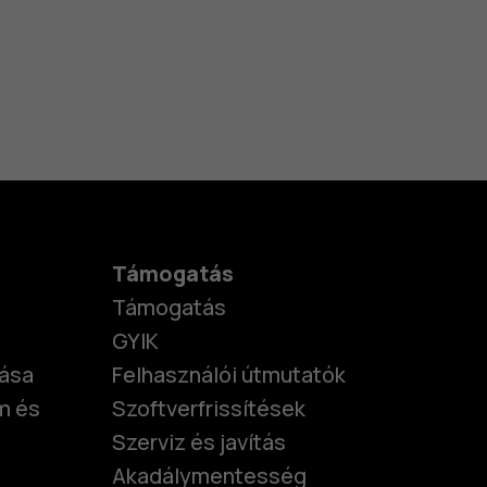
Támogatás
Támogatás
GYIK
tása
Felhasználói útmutatók
m és
Szoftverfrissítések
Szerviz és javítás
Akadálymentesség