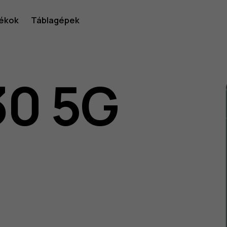
ékok
Táblagépek
30 5G
lói