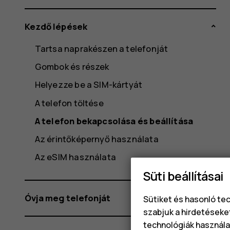
Kezdő lépések
Tartsa naprakészen a telefonját
Gombok és részek
Helyezze be a SIM-kártyát
A telefon töltése
A telefon bekapcsolása és beállítása
Az érintőképernyő használata
Az eSIM használata
Süti beállításai
Óvja meg telefonját
Sütiket és hasonló te
szabjuk a hirdetéseke
technológiák használat