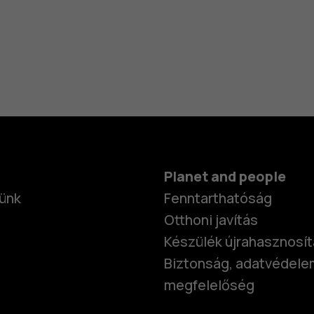
Planet and people
ünk
Fenntarthatóság
Otthoni javítás
Készülék újrahasznosí
Biztonság, adatvédele
megfelelőség