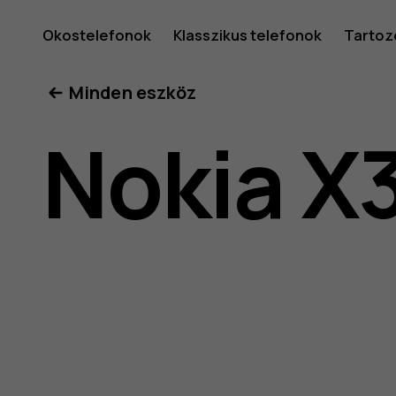
Nokia
Okostelefonok
Klasszikus telefonok
Tartoz
Minden eszköz
X30
Nokia X
5G
felhaszná