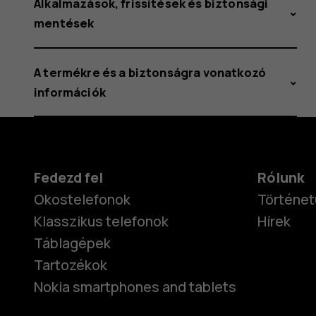
Alkalmazások, frissítések és biztonsági
mentések
A termékre és a biztonságra vonatkozó
információk
Fedezd fel
Rólunk
Okostelefonok
Történet
Klasszikus telefonok
Hírek
Táblagépek
Tartozékok
Nokia smartphones and tablets