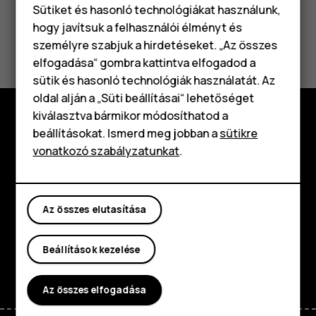
Sütiket és hasonló technológiákat használunk,
hogy javítsuk a felhasználói élményt és
Hasznosnak találtad?
személyre szabjuk a hirdetéseket. „Az összes
elfogadása“ gombra kattintva elfogadod a
Okostelefonok
Igen
Nem
sütik és hasonló technológiák használatát. Az
Klasszikus telefonok
oldal alján a „Süti beállításai“ lehetőséget
kiválasztva bármikor módosíthatod a
Tartozékok
beállításokat. Ismerd meg jobban a
sütikre
Fedezd fel
vonatkozó szabályzatunkat
.
Táblagépek
Rólunk
Planet and people
Az összes elutasítása
Támogatás
Beállítások kezelése
Facebook
Instagram
Tiktok
Youtube
Linkedin
Discord
Az összes elfogadása