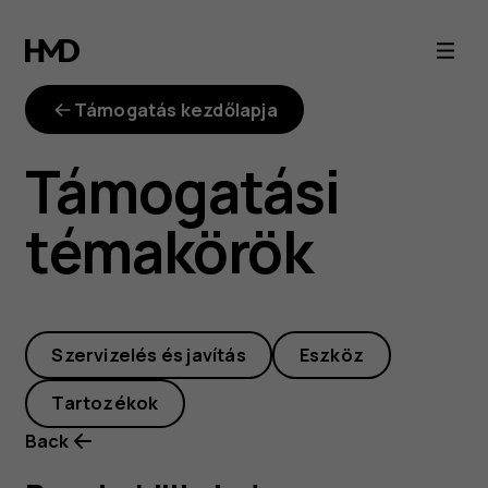
repairability-
index
Támogatás kezdőlapja
Támogatási
témakörök
Szervizelés és javítás
Eszköz
Tartozékok
Back