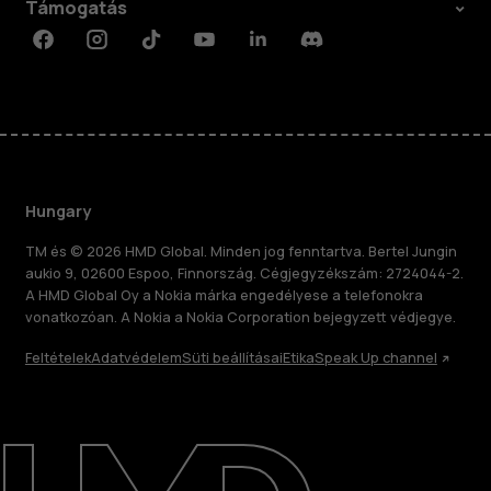
Támogatás
Facebook
Instagram
Tiktok
Youtube
Linkedin
Discord
Hungary
TM és © 2026 HMD Global. Minden jog fenntartva. Bertel Jungin
aukio 9, 02600 Espoo, Finnország. Cégjegyzékszám: 2724044-2.
A HMD Global Oy a Nokia márka engedélyese a telefonokra
vonatkozóan. A Nokia a Nokia Corporation bejegyzett védjegye.
Feltételek
Adatvédelem
Süti beállításai
Etika
Speak Up channel
Rólunk
Javítás, újrafelhasználás, újrahasznosítás