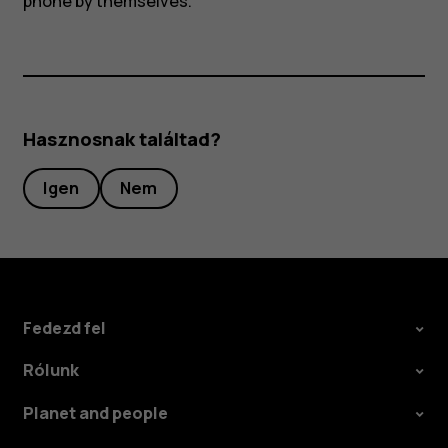
phone by themselves.
Hasznosnak találtad?
Igen
Nem
Fedezd fel
Rólunk
Planet and people