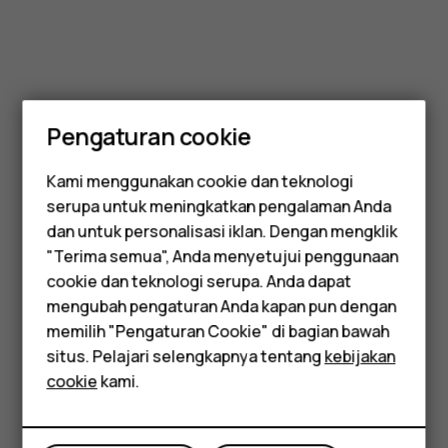
Pengaturan cookie
Kami menggunakan cookie dan teknologi
serupa untuk meningkatkan pengalaman Anda
Smartphone
dan untuk personalisasi iklan. Dengan mengklik
"Terima semua", Anda menyetujui penggunaan
Feature phones
cookie dan teknologi serupa. Anda dapat
mengubah pengaturan Anda kapan pun dengan
Aksesori
memilih "Pengaturan Cookie" di bagian bawah
Tablet
situs. Pelajari selengkapnya tentang
kebijakan
cookie
kami.