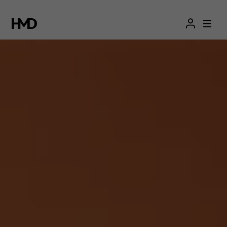
Nokia
C02
smartphone