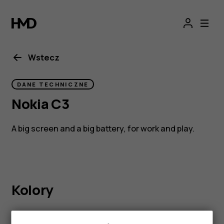
Nokia
C3
Wstecz
DANE TECHNICZNE
Nokia C3
A big screen and a big battery, for work and play.
Kolory