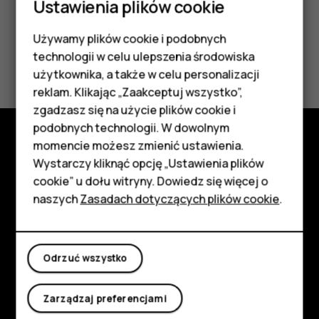
Ustawienia plików cookie
Używamy plików cookie i podobnych
Smartfony
technologii w celu ulepszenia środowiska
Telefony z funkcjami
użytkownika, a także w celu personalizacji
reklam. Klikając „Zaakceptuj wszystko”,
podstawowymi
zgadzasz się na użycie plików cookie i
podobnych technologii. W dowolnym
Akcesoria
momencie możesz zmienić ustawienia.
Poznaj
HMD Terra M
Wystarczy kliknąć opcję „Ustawienia plików
cookie” u dołu witryny. Dowiedz się więcej o
Informacje
Tablety
naszych
Zasadach dotyczących plików cookie
.
Planet and people
Moje konto
Wsparcie
Odrzuć wszystko
Facebook
Instagram
Tiktok
Youtube
Linkedin
Discord
Zarządzaj preferencjami