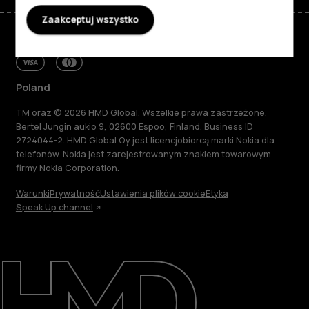
Zaakceptuj wszystko
Poland
TM oraz © 2026 HMD Global. Wszelkie prawa zastrzeżone.
Bertel Jungin aukio 9, 02600 Espoo, Finland. Business ID
2724044-2. HMD Global Oy jest licencjobiorcą marki Nokia dla
telefonów. Nokia jest zarejestrowanym znakiem towarowym
firmy Nokia Corporation.
Warunki
Prywatność
Ustawienia plików cookie
Etyka
Speak Up channel
Informacje
Naprawa i recykling
Zrównoważony rozwój
Wsparcie