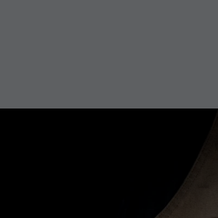
Informacje
Naprawa i recykling
Zrównoważony rozwój
Wsparcie
Poland