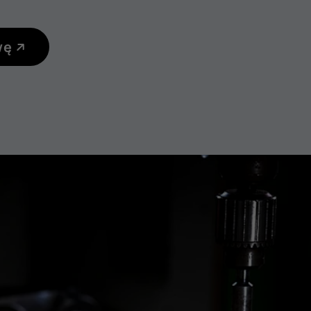
wę
funkcjami
ymi
M