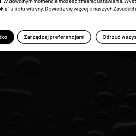
i. W dowolnym momencie możesz zmienić ustawienia. Wysta
kie” u dołu witryny. Dowiedz się więcej o naszych
Zasadach
tko
Zarządzaj preferencjami
Odrzuć wszy