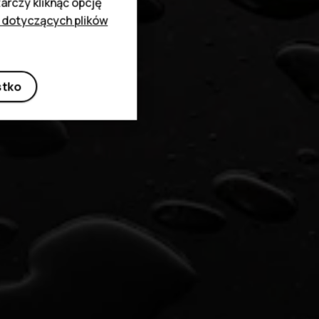
rczy kliknąć opcję
 dotyczących plików
stko