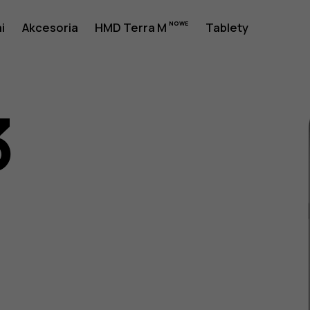
a
i
Akcesoria
HMD Terra M
Tablety
3