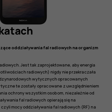
ikatach
zące oddziaływania fal radiowych na organizm
 radiowych. Jest tak zaprojektowane, aby energia
otliwościach radiowych) nigdy nie przekraczała
ędzynarodowych wytycznych opracowanych
Wytyczne te zostały opracowane z uwzględnieniem
ia ochrony wszystkim osobom, niezależnie od
aływania fal radiowych opierają się na
 czyli mocy oddziaływania fal radiowych (RF) na