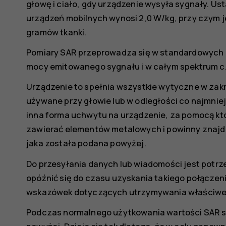
głowę i ciało, gdy urządzenie wysyła sygnały. Us
urządzeń mobilnych wynosi 2,0 W/kg, przy czym je
gramów tkanki.
Pomiary SAR przeprowadza się w standardowych 
mocy emitowanego sygnału i w całym spektrum cz
Urządzenie to spełnia wszystkie wytyczne w zakre
używane przy głowie lub w odległości co najmniej 1
inna forma uchwytu na urządzenie, za pomocą któ
zawierać elementów metalowych i powinny znajdow
jaka została podana powyżej.
Do przesyłania danych lub wiadomości jest potrz
opóźnić się do czasu uzyskania takiego połączen
wskazówek dotyczących utrzymywania właściwej 
Podczas normalnego użytkowania wartości SAR s