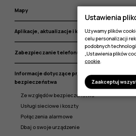
Mapy
Ustawienia plik
Używamy plików cookie
Aplikacje, aktualizacje i kopie zapasowe
celu personalizacji re
podobnych technologi
Zabezpieczanie telefonu
„Ustawienia plików coo
cookie
.
Informacje dotyczące produktu i
bezpieczeństwa
Zaakceptuj wszys
Ze względów bezpieczeństwa
Usługi sieciowe i koszty
Połączenia alarmowe
Dbaj o swoje urządzenie