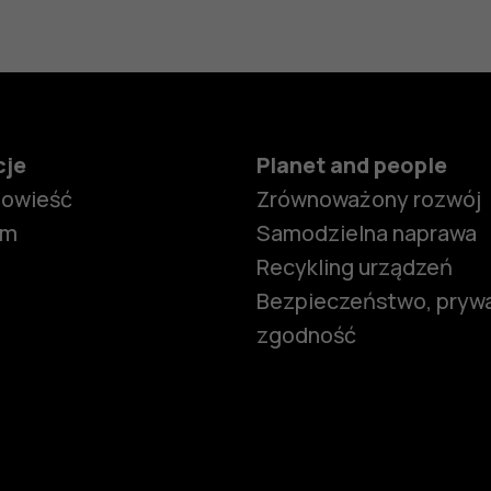
cje
Planet and people
powieść
Zrównoważony rozwój
om
Samodzielna naprawa
Recykling urządzeń
Bezpieczeństwo, prywa
zgodność
Smartfony
Telefony z 