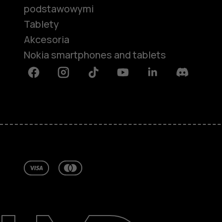
podstawowymi
Tablety
Akcesoria
Nokia smartphones and tablets
Facebook
Instagram
Tiktok
Youtube
Linkedin
Discord
Informacje
Naprawa i recykling
Zrównoważony rozwój