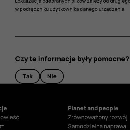
Lokalizacja odebranych plików zależy od drugieg
w podręczniku użytkownika danego urządzenia.
Czy te informacje były pomocne?
Tak
Nie
cje
Planet and people
powieść
Zrównoważony rozwój
om
Samodzielna naprawa