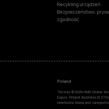
Recykling urządzeń
Bezpieczeństwo, prywa
zgodność
Smartfony
Telefony z 
podstawow
Akcesoria
Poland
HMD Terra 
TM oraz © 2026 HMD Global. Wsze
Espoo, Finland. Business ID 2724
telefonów. Nokia jest zarejest