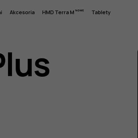
a
i
Akcesoria
HMD Terra M
Tablety
Plus