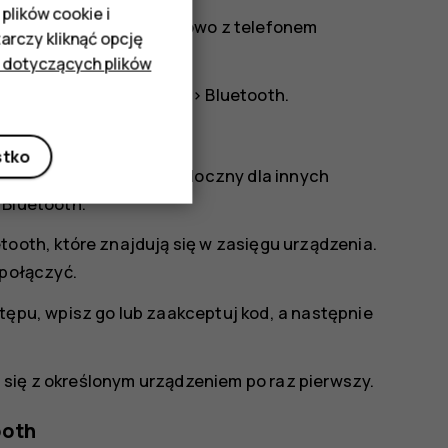
plików cookie i
i, łączyć się bezprzewodowo z telefonem
rczy kliknąć opcję
 dotyczących plików
>
Ustawienia połączenia
>
Bluetooth
.
ona funkcja Bluetooth.
stko
wają. Aby telefon był widoczny dla innych
 Bluetooth.
tooth, które znajdują się w zasięgu urządzenia.
 połączyć.
tępu, wpisz go lub zaakceptuj kod, a następnie
 się z określonym urządzeniem po raz pierwszy.
ooth