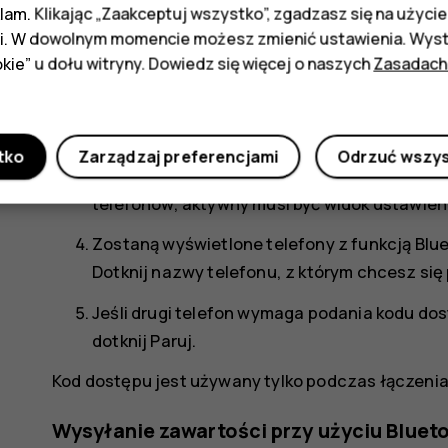
klam. Klikając „Zaakceptuj wszystko”, zgadzasz się na użycie 
Korzystaj z funkcji Bluetooth, aby, między innym
i. W dowolnym momencie możesz zmienić ustawienia. Wysta
znajomego i udostępniać zdjęcia.
kie” u dołu witryny. Dowiedz się więcej o naszych
Zasadach
Dotknij
Ustawienia
>
Połączone urządzenia
Upewnij się, że w obu telefonach jest włącz
tko
Zarządzaj preferencjami
Odrzuć wszy
Upewnij się, że telefony się na wzajem wykry
telefonów, aktywny musi być widok ustawień
Zostaną wyświetlone telefony z funkcją Blue
Dotknij nazwy telefonu, z którym chcesz się
Jeśli drugi telefon wymaga podania kodu dos
dotknij
Paruj
.
Kod dostępu jest używany tylko podczas łączenia
Wysyłanie zawartości przy użyciu Bluet