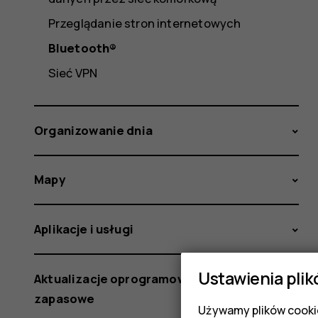
Przeglądanie stron internetowych
Bluetooth®
Sieć VPN
Organizowanie dnia
Mapy
Aplikacje i usługi
Ustawienia plik
Aktualizacje oprogramowania i kopie
zapasowe
Używamy plików cookie