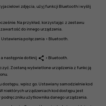
acielowi zdjęcia, użyj funkcji Bluetooth i wyślij
ocześnie. Na przykład, korzystając z zestawu
zawartość do innego urządzenia.
>
Ustawienia połączenia
>
Bluetooth
.
share
 a następnie dotknij
>
Bluetooth
.
ączyć. Zostaną wyświetlone urządzenia z funkcją
fonu.
u dostępu, wpisz go. Ustawiany samodzielnie kod
W niektórych urządzeniach kod dostępu jest
 w podręczniku użytkownika danego urządzenia.