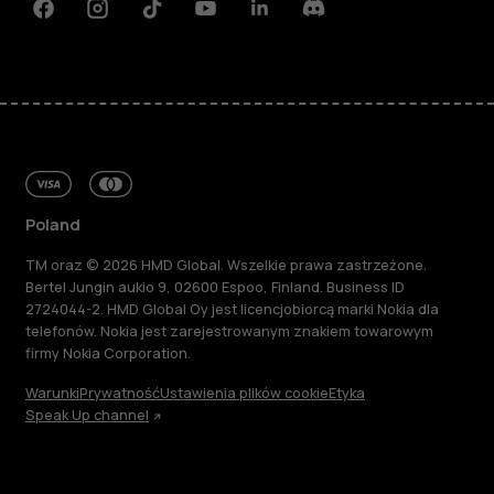
Facebook
Instagram
Tiktok
Youtube
Linkedin
Discord
Poland
TM oraz © 2026 HMD Global. Wszelkie prawa zastrzeżone.
Bertel Jungin aukio 9, 02600 Espoo, Finland. Business ID
2724044-2. HMD Global Oy jest licencjobiorcą marki Nokia dla
telefonów. Nokia jest zarejestrowanym znakiem towarowym
firmy Nokia Corporation.
Warunki
Prywatność
Ustawienia plików cookie
Etyka
Speak Up channel
Informacje