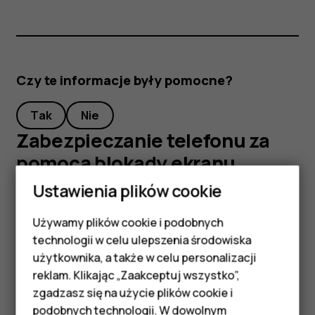
Czy te informacje były pomocne?
Tak
Nie
Zabezpieczanie telefonu za
pomocą blokady ekranu
Ustawienia plików cookie
Możesz ustawić swój telefon tak, aby żądał
uwierzytelnienia podczas odblokowywania ekranu.
Używamy plików cookie i podobnych
Smartfony
technologii w celu ulepszenia środowiska
Ustawianie blokady ekranu
Telefony z funkcjami
użytkownika, a także w celu personalizacji
Dotknij
Ustawienia
>
Bezpieczeństwo i lokalizacja
>
reklam. Klikając „Zaakceptuj wszystko”,
podstawowymi
Blokada ekranu
.
zgadzasz się na użycie plików cookie i
podobnych technologii. W dowolnym
Wybierz typ blokady i wykonaj instrukcje