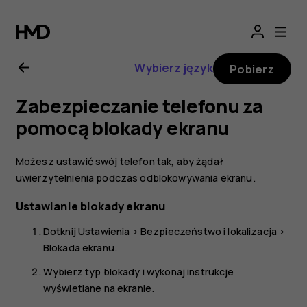
Instrukcja
obsługi
Wybierz język
Pobierz
telefonu
Zabezpieczanie telefonu za
Nokia
pomocą blokady ekranu
1
Możesz ustawić swój telefon tak, aby żądał
uwierzytelnienia podczas odblokowywania ekranu.
Plus
Ustawianie blokady ekranu
Dotknij
Ustawienia
>
Bezpieczeństwo i lokalizacja
>
Blokada ekranu
.
Wybierz typ blokady i wykonaj instrukcje
wyświetlane na ekranie.