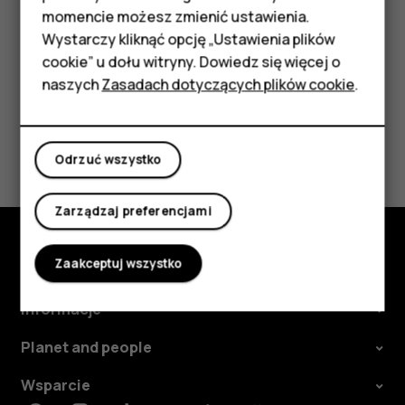
Akcesoria
momencie możesz zmienić ustawienia.
wyświetlane na ekranie.
HMD Terra M
Wystarczy kliknąć opcję „Ustawienia plików
cookie” u dołu witryny. Dowiedz się więcej o
Tablety
naszych
Zasadach dotyczących plików cookie
.
Moje konto
Czy te informacje były pomocne?
Odrzuć wszystko
Tak
Nie
Zarządzaj preferencjami
Zaakceptuj wszystko
Poznaj
Informacje
Planet and people
Wsparcie