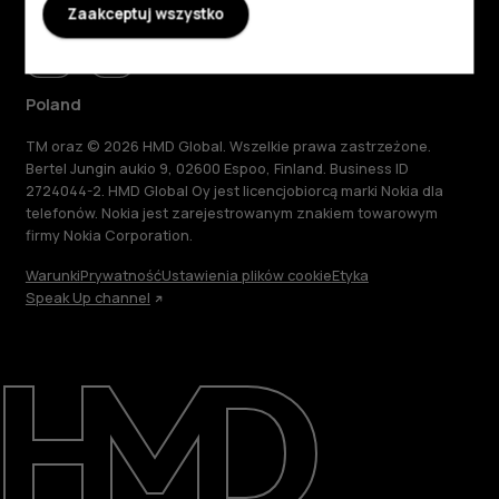
Zaakceptuj wszystko
Poland
TM oraz © 2026 HMD Global. Wszelkie prawa zastrzeżone.
Bertel Jungin aukio 9, 02600 Espoo, Finland. Business ID
2724044-2. HMD Global Oy jest licencjobiorcą marki Nokia dla
telefonów. Nokia jest zarejestrowanym znakiem towarowym
firmy Nokia Corporation.
Warunki
Prywatność
Ustawienia plików cookie
Etyka
Speak Up channel
Informacje
Naprawa i recykling
Zrównoważony rozwój
Wsparcie
Poland