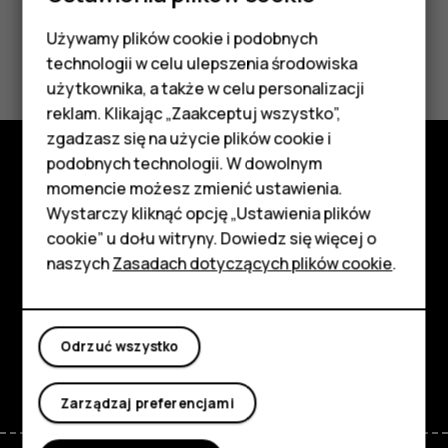
Używamy plików cookie i podobnych
Smartfony
Czy te informacje były pomocne?
technologii w celu ulepszenia środowiska
Telefony z funkcjami
użytkownika, a także w celu personalizacji
Tak
Nie
reklam. Klikając „Zaakceptuj wszystko”,
podstawowymi
zgadzasz się na użycie plików cookie i
podobnych technologii. W dowolnym
Akcesoria
momencie możesz zmienić ustawienia.
Poznaj
HMD Terra M
Wystarczy kliknąć opcję „Ustawienia plików
Informacje
cookie” u dołu witryny. Dowiedz się więcej o
Tablety
naszych
Zasadach dotyczących plików cookie
.
Planet and people
Moje konto
Wsparcie
Odrzuć wszystko
Facebook
Instagram
Tiktok
Youtube
Linkedin
Discord
Zarządzaj preferencjami