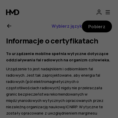
Nokia
110
Wybierz język
Pobierz
(2019)
Informacje o certyfikatach
—
To urządzenie mobilne spełnia wytyczne dotyczące
instrukcja
oddziaływania fal radiowych na organizm człowieka.
Urządzenie to jest nadajnikiem i odbiornikiem fal
obsługi
radiowych. Jest tak zaprojektowane, aby energia fal
radiowych (pól elektromagnetycznych o
częstotliwościach radiowych) nigdy nie przekraczała
granic bezpieczeństwa rekomendowanych w
międzynarodowych wytycznych opracowanych przez
niezależną organizację naukową ICNIRP. Wytyczne te
zostały opracowane z uwzględnieniem marginesu