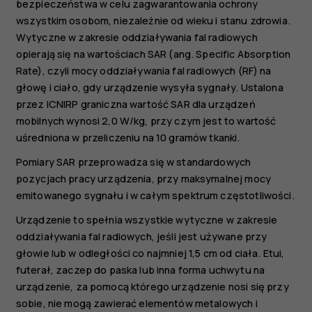
bezpieczeństwa w celu zagwarantowania ochrony
wszystkim osobom, niezależnie od wieku i stanu zdrowia.
Wytyczne w zakresie oddziaływania fal radiowych
opierają się na wartościach SAR (ang. Specific Absorption
Rate), czyli mocy oddziaływania fal radiowych (RF) na
głowę i ciało, gdy urządzenie wysyła sygnały. Ustalona
przez ICNIRP graniczna wartość SAR dla urządzeń
mobilnych wynosi 2,0 W/kg, przy czym jest to wartość
uśredniona w przeliczeniu na 10 gramów tkanki.
Pomiary SAR przeprowadza się w standardowych
pozycjach pracy urządzenia, przy maksymalnej mocy
emitowanego sygnału i w całym spektrum częstotliwości.
Urządzenie to spełnia wszystkie wytyczne w zakresie
oddziaływania fal radiowych, jeśli jest używane przy
głowie lub w odległości co najmniej 1,5 cm od ciała. Etui,
futerał, zaczep do paska lub inna forma uchwytu na
urządzenie, za pomocą którego urządzenie nosi się przy
sobie, nie mogą zawierać elementów metalowych i