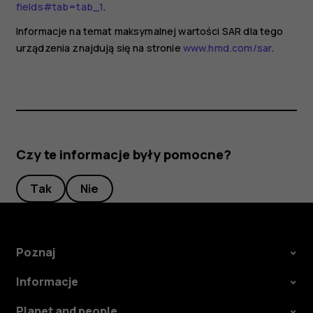
fields#tab=tab_1
.
Informacje na temat maksymalnej wartości SAR dla tego
urządzenia znajdują się na stronie
www.hmd.com/sar
.
Czy te informacje były pomocne?
Tak
Nie
Poznaj
Informacje
Planet and people