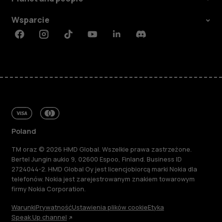
Wsparcie
Facebook
Instagram
Tiktok
Youtube
Linkedin
Discord
Poland
TM oraz © 2026 HMD Global. Wszelkie prawa zastrzeżone.
Bertel Jungin aukio 9, 02600 Espoo, Finland. Business ID
2724044-2. HMD Global Oy jest licencjobiorcą marki Nokia dla
telefonów. Nokia jest zarejestrowanym znakiem towarowym
firmy Nokia Corporation.
Warunki
Prywatność
Ustawienia plików cookie
Etyka
Speak Up channel