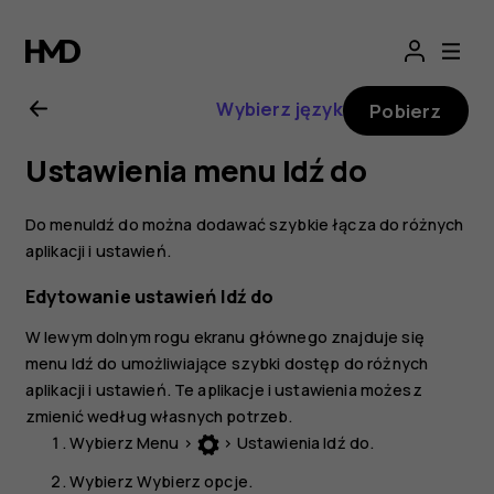
Nokia
110
Wybierz język
Pobierz
(2019)
Ustawienia menu Idź do
—
Do menu
Idź do
można dodawać szybkie łącza do różnych
instrukcja
aplikacji i ustawień.
Edytowanie ustawień Idź do
obsługi
W lewym dolnym rogu ekranu głównego znajduje się
menu
Idź do
umożliwiające szybki dostęp do różnych
aplikacji i ustawień. Te aplikacje i ustawienia możesz
zmienić według własnych potrzeb.
Wybierz
Menu
>
>
Ustawienia Idź do
.
Wybierz
Wybierz opcje
.