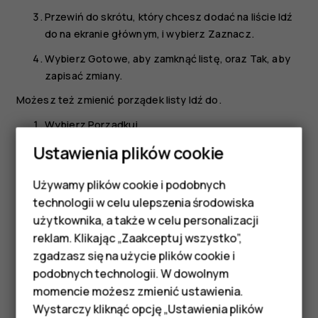
Przewiń do skrótu, który chcesz dodać na liście
Idź
do
na ekranie głównym, i wybierz
Zaznacz
.
Wybierz
Gotowe
, aby zamknąć listę, oraz
Tak
, aby
zapisać zmiany.
Możesz też zmienić porządek listy
Idź do
.
Wybierz
Porządkuj
.
Ustawienia plików cookie
Przewiń do elementu, który chcesz przenieść, i
wybierz
Przenieś
.
Używamy plików cookie i podobnych
Smartfony
Wybierz, gdzie ma on zostać przeniesiony: w górę,
technologii w celu ulepszenia środowiska
w dół, na początek czy na koniec listy.
Telefony z funkcjami
użytkownika, a także w celu personalizacji
Wybierz
Wróć
, aby zamknąć listę, oraz
OK
, aby
reklam. Klikając „Zaakceptuj wszystko”,
podstawowymi
zapisać zmiany.
zgadzasz się na użycie plików cookie i
podobnych technologii. W dowolnym
Akcesoria
momencie możesz zmienić ustawienia.
Wystarczy kliknąć opcję „Ustawienia plików