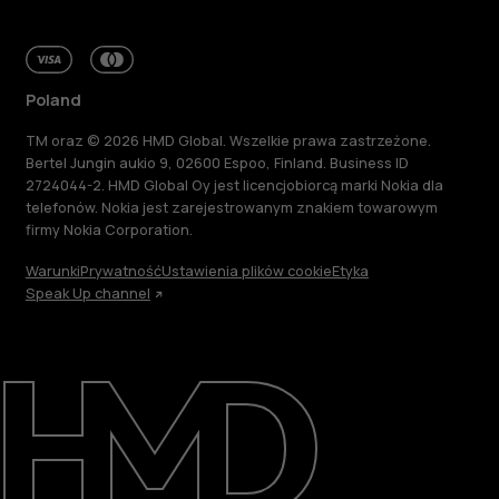
Poland
TM oraz © 2026 HMD Global. Wszelkie prawa zastrzeżone.
Bertel Jungin aukio 9, 02600 Espoo, Finland. Business ID
2724044-2. HMD Global Oy jest licencjobiorcą marki Nokia dla
telefonów. Nokia jest zarejestrowanym znakiem towarowym
firmy Nokia Corporation.
Warunki
Prywatność
Ustawienia plików cookie
Etyka
Speak Up channel
Informacje
Naprawa i recykling
Zrównoważony rozwój
Wsparcie
Poland