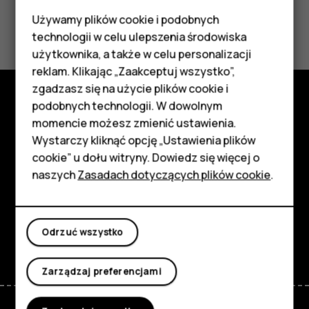
Używamy plików cookie i podobnych
Czy te informacje były pomocne?
Smartfony
technologii w celu ulepszenia środowiska
Telefony z funkcjami
użytkownika, a także w celu personalizacji
Tak
Nie
reklam. Klikając „Zaakceptuj wszystko”,
podstawowymi
zgadzasz się na użycie plików cookie i
podobnych technologii. W dowolnym
Akcesoria
Poznaj
momencie możesz zmienić ustawienia.
HMD Terra M
Wystarczy kliknąć opcję „Ustawienia plików
Informacje
cookie” u dołu witryny. Dowiedz się więcej o
Tablety
naszych
Zasadach dotyczących plików cookie
.
Planet and people
Wsparcie
Moje konto
Facebook
Instagram
Tiktok
Youtube
Linkedin
Discord
Odrzuć wszystko
Zarządzaj preferencjami