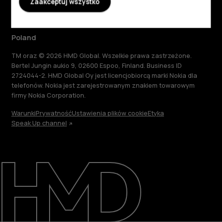
Zaakceptuj wszystko
Poland
TM oraz © 2026 HMD Global. Wszelkie prawa zastrzeżone.
Bertel Jungin aukio 9, 02600 Espoo, Finland. Business ID
2724044-2. HMD Global Oy jest licencjobiorcą marki Nokia dla
telefonów. Nokia jest zarejestrowanym znakiem towarowym
firmy Nokia Corporation.
Warunki
Prywatność
Ustawienia plików cookie
Etyka
Speak Up channel
Informacje
Naprawa i recykling
Zrównoważony rozwój
Wsparcie
Poland