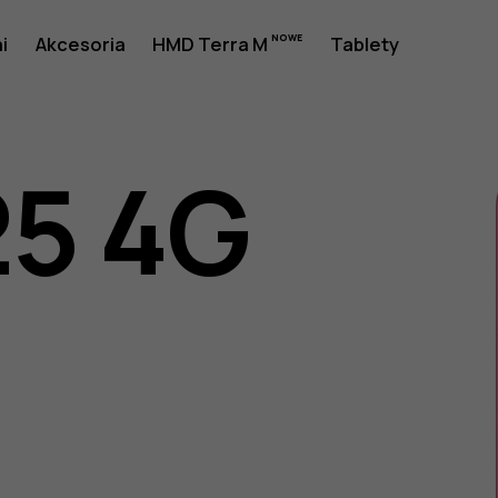
a
i
Akcesoria
HMD Terra M
Tablety
25 4G