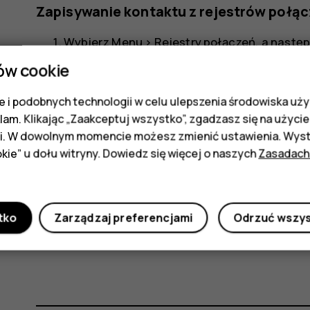
Zapisywanie kontaktu z rejestrów połą
Wybierz
Menu
>
Rejestry połączeń
, a nastę
ów cookie
Przewiń do numeru, który chcesz zapisać, i 
Wybierz, gdzie chcesz zapisać kontakt.
 i podobnych technologii w celu ulepszenia środowiska uży
klam. Klikając „Zaakceptuj wszystko”, zgadzasz się na użycie 
menu
Dodaj dane kontaktowe i wybierz
>
Zapis
i. W dowolnym momencie możesz zmienić ustawienia. Wysta
kie” u dołu witryny. Dowiedz się więcej o naszych
Zasadach
Dzwonienie do kontaktu
Możesz zadzwonić do kontaktu bezpośrednio z li
tko
Zarządzaj preferencjami
Odrzuć wszy
Wybierz
Menu
>
Kontakty
, przewiń do kontaktu, d
połączenia.