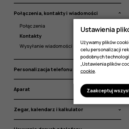
Połączenia, kontakty i wiadomości
Połączenia
Ustawienia plik
Kontakty
Używamy plików cookie
Wysyłanie wiadomości
celu personalizacji re
podobnych technologi
„Ustawienia plików coo
Personalizacja telefonu
cookie
.
Aparat
Zaakceptuj wszys
Zegar, kalendarz i kalkulator