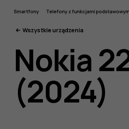
Instrukcj
Smartfony
Telefony z funkcjami podstawowym
Moje konto
Wszystkie urządzenia
obsługi
Nokia 2
telefonu
(2024)
Nokia