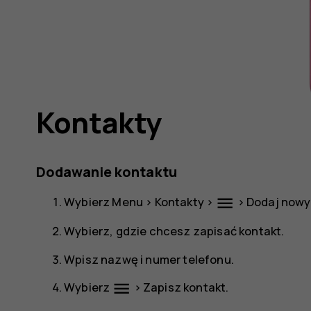
Kontakty
Dodawanie kontaktu
menu
Wybierz
Menu
>
Kontakty
>
>
Dodaj nowy
Wybierz, gdzie chcesz zapisać kontakt.
Wpisz nazwę i numer telefonu.
menu
Wybierz
>
Zapisz kontakt
.