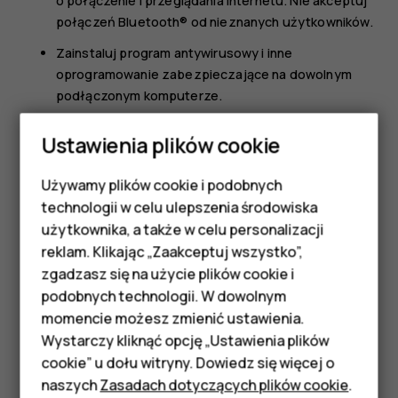
o połączenie i przeglądania Internetu. Nie akceptuj
połączeń Bluetooth® od nieznanych użytkowników.
Zainstaluj program antywirusowy i inne
oprogramowanie zabezpieczające na dowolnym
podłączonym komputerze.
Zachowaj ostrożność, korzystając z
Ustawienia plików cookie
zainstalowanych fabrycznie zakładek i łączy do
witryn internetowych innych podmiotów. HMD Global
Używamy plików cookie i podobnych
Smartfony
nie promuje tych witryn ani nie ponosi za nie
technologii w celu ulepszenia środowiska
odpowiedzialności.
Telefony z funkcjami
użytkownika, a także w celu personalizacji
reklam. Klikając „Zaakceptuj wszystko”,
podstawowymi
zgadzasz się na użycie plików cookie i
podobnych technologii. W dowolnym
Akcesoria
momencie możesz zmienić ustawienia.
HMD Terra M
Wystarczy kliknąć opcję „Ustawienia plików
Czy te informacje były pomocne?
cookie” u dołu witryny. Dowiedz się więcej o
Tablety
naszych
Zasadach dotyczących plików cookie
.
Tak
Nie