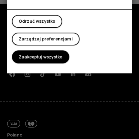
Moje konto
Odrzuć wszystko
Poznaj
Informacje
Zarządzaj preferencjami
Planet and people
Zaakceptuj wszystko
Wsparcie
Facebook
Instagram
Tiktok
Youtube
Linkedin
Discord
Poland